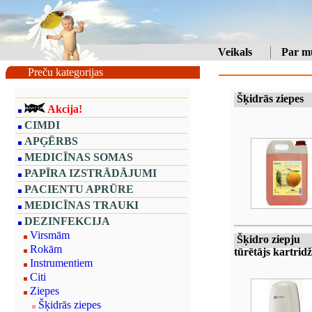
Veikals
Par m
Preču kategorijas
Šķidrās ziepes
Akcija!
CIMDI
APĢĒRBS
MEDICĪNAS SOMAS
PAPĪRA IZSTRĀDĀJUMI
PACIENTU APRŪRE
MEDICĪNAS TRAUKI
DEZINFEKCIJA
Virsmām
Šķidro ziepju
Rokām
tūrētājs kartrid
Instrumentiem
Citi
Ziepes
Šķidrās ziepes