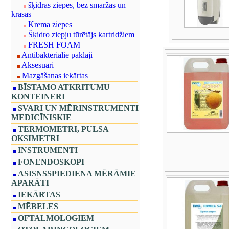
šķidrās ziepes, bez smaržas un
krāsas
Krēma ziepes
Šķidro ziepju tūrētājs kartridžiem
FRESH FOAM
Antibakteriālie paklāji
Aksesuāri
Mazgāšanas iekārtas
BĪSTAMO ATKRITUMU
KONTEINERI
SVARI UN MĒRINSTRUMENTI
MEDICĪNISKIE
TERMOMETRI, PULSA
OKSIMETRI
INSTRUMENTI
FONENDOSKOPI
ASISNSSPIEDIENA MĒRĀMIE
APARĀTI
IEKĀRTAS
MĒBELES
OFTALMOLOGIEM