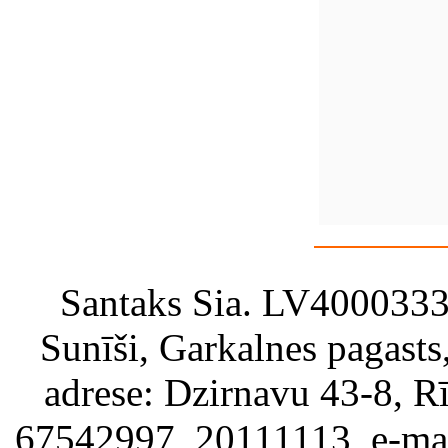
Santaks Sia. LV4000333717
Sunīši, Garkalnes pagast
adrese: Dzirnavu 43-8, Rī
67542997, 20111113, e-ma