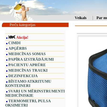
Veikals
Par m
Preču kategorijas
Akcija!
CIMDI
APĢĒRBS
MEDICĪNAS SOMAS
PAPĪRA IZSTRĀDĀJUMI
PACIENTU APRŪRE
MEDICĪNAS TRAUKI
DEZINFEKCIJA
BĪSTAMO ATKRITUMU
KONTEINERI
SVARI UN MĒRINSTRUMENTI
MEDICĪNISKIE
TERMOMETRI, PULSA
OKSIMETRI