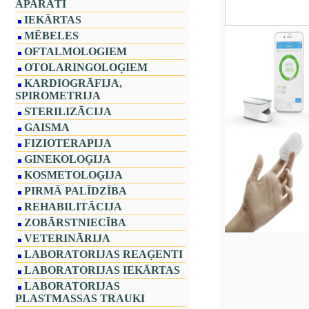
APARĀTI
IEKĀRTAS
MĒBELES
OFTALMOLOGIEM
OTOLARINGOLOĢIEM
KARDIOGRĀFIJA,
SPIROMETRIJA
STERILIZĀCIJA
GAISMA
FIZIOTERAPIJA
GINEKOLOĢIJA
KOSMETOLOĢIJA
PIRMĀ PALĪDZĪBA
REHABILITĀCIJA
ZOBĀRSTNIECĪBA
VETERINĀRIJA
LABORATORIJAS REAĢENTI
LABORATORIJAS IEKĀRTAS
LABORATORIJAS
PLASTMASSAS TRAUKI