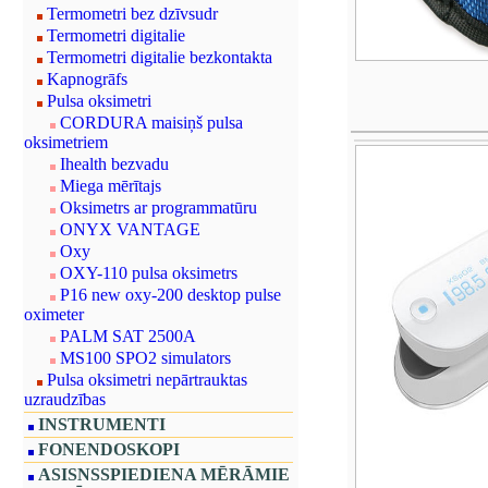
Termometri bez dzīvsudr
Termometri digitalie
Termometri digitalie bezkontakta
Kapnogrāfs
Pulsa oksimetri
CORDURA maisiņš pulsa
oksimetriem
Ihealth bezvadu
Miega mērītajs
Oksimetrs ar programmatūru
ONYX VANTAGE
Oxy
OXY-110 pulsa oksimetrs
P16 new oxy-200 desktop pulse
oximeter
PALM SAT 2500A
MS100 SPO2 simulators
Pulsa oksimetri nepārtrauktas
uzraudzības
INSTRUMENTI
FONENDOSKOPI
ASISNSSPIEDIENA MĒRĀMIE