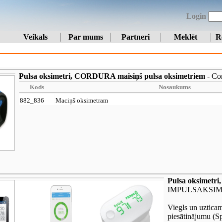
Login
Veikals
Par mums
Partneri
Meklēt
R
Pulsa oksimetri, CORDURA maisiņš pulsa oksimetriem
- Cor
Kods
Nosaukums
882_836
Maciņš oksimetram
Pulsa oksimetri
IMPULSAKSIM
Viegls un uzticam
piesātinājumu (S