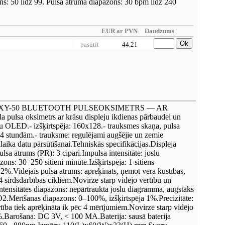
ns: 50 līdz 99. Pulsa ātruma diapazons: 30 bpm līdz 240
EUR ar PVN
Daudzums
Ok
pasūtīt
44.21
XY-50 BLUETOOTH PULSEOKSIMETRS — AR
sa oksimetrs ar krāsu displeju ikdienas pārbaudei un
āsu OLED.- izšķirtspēja: 160x128.- trauksmes skaņa, pulsa
dz 24 stundām.- trauksme: regulējami augšējie un zemie
aika datu pārsūtīšanai.Tehniskās specifikācijas.Displeja
sa ātrums (PR): 3 cipari.Impulsa intensitāte: joslu
ns: 30–250 sitieni minūtē.Izšķirtspēja: 1 sitiens
 ±2%.Vidējais pulsa ātrums: aprēķināts, ņemot vērā kustības,
 4 sirdsdarbības cikliem.Novirze starp vidējo vērtību un
ntensitātes diapazons: nepārtraukta joslu diagramma, augstāks
2.Mērīšanas diapazons: 0–100%, izšķirtspēja 1%.Precizitāte:
ība tiek aprēķināta ik pēc 4 mērījumiem.Novirze starp vidējo
1%.Barošana: DC 3V, < 100 MA.Baterija: sausā baterija