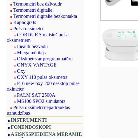
Termometri bez dzīvsudr
Termometri digitalie
Termometri digitalie bezkontakta
Kapnogrāfs
Pulsa oksimetri
CORDURA maisiņš pulsa
oksimetriem
Ihealth bezvadu
Miega mērītajs
Oksimetrs ar programmatūru
ONYX VANTAGE
Oxy
OXY-110 pulsa oksimetrs
P16 new oxy-200 desktop pulse
oximeter
PALM SAT 2500A
MS100 SPO2 simulators
Pulsa oksimetri nepārtrauktas
uzraudzības
INSTRUMENTI
FONENDOSKOPI
ASISNSSPIEDIENA MĒRĀMIE