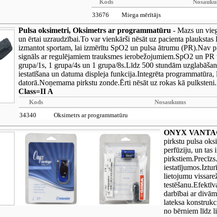
Kods
Nosauk
33676
Miega mērītājs
Pulsa oksimetri, Oksimetrs ar programmatūru
- Mazs un viegl
un ērtai uzraudzībai.To var vienkārši nēsāt uz pacienta plaukstas l
izmantot sportam, lai izmērītu SpO2 un pulsa ātrumu (PR).Nav p
signāls ar regulējamiem trauksmes ierobežojumiem.SpO2 un PR t
grupa/1s, 1 grupa/4s un 1 grupa/8s.Līdz 500 stundām uzglabāša
iestatīšana un datuma displeja funkcija.Integrēta programmatūra, 
datorā.Noņemama pirkstu zonde.Ērti nēsāt uz rokas kā pulksteni.
Class=II A
Kods
Nosaukums
34340
Oksimetrs ar programmatūru
ONYX VANTAGE,
pirkstu pulsa oksi
perfūziju, un tas 
pirkstiem.Precīzs
iestatījumos.Iztu
lietojumu vissare
testēšanu.Efektī
darbībai ar divā
lateksa konstrukc
no bērniem līdz 