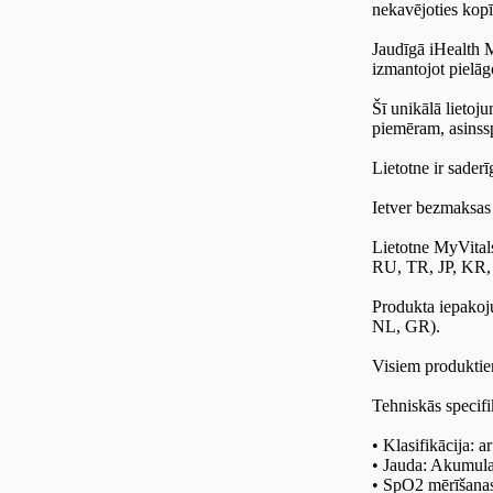
nekavējoties kopī
Jaudīgā iHealth My
izmantojot pielāgo
Šī unikālā lieto
piemēram, asinssp
Lietotne ir sade
Ietver bezmaksas
Lietotne MyVita
RU, TR, JP, KR
Produkta iepakoj
NL, GR).
Visiem produktiem
Tehniskās specifi
• Klasifikācija: a
• Jauda: Akumula
• SpO2 mērīšana