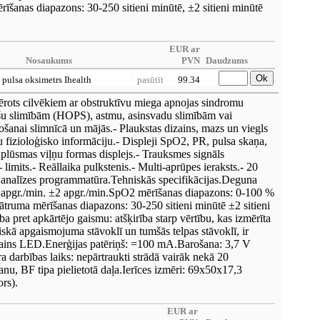
rīšanas diapazons: 30-250 sitieni minūtē, ±2 sitieni minūtē
EUR ar
Nosaukums
PVN
Daudzums
Ok
pulsa oksimetrs Ihealth
pasūtīt
99.34
rots cilvēkiem ar obstruktīvu miega apnojas sindromu
u slimībām (HOPS), astmu, asinsvadu slimībām vai
ošanai slimnīcā un mājās.- Plaukstas dizains, mazs un viegls
tu fizioloģisko informāciju.- Displeji SpO2, PR, pulsa skaņa,
plūsmas viļņu formas displejs.- Trauksmes signāls
 limits.- Reāllaika pulkstenis.- Multi-aprūpes ieraksts.- 20
a analīzes programmatūra.Tehniskās specifikācijas.Deguna
 apgr./min. ±2 apgr./min.SpO2 mērīšanas diapazons: 0-100 %
ātruma mērīšanas diapazons: 30-250 sitieni minūtē ±2 sitieni
ba pret apkārtējo gaismu: atšķirība starp vērtību, kas izmērīta
kā apgaismojuma stāvoklī un tumšās telpas stāvoklī, ir
sains LED.Enerģijas patēriņš: =100 mA.Barošana: 3,7 V
 darbības laiks: nepārtraukti strādā vairāk nekā 20
anu, BF tipa pielietotā daļa.Ierīces izmēri: 69x50x17,3
ors).
EUR ar