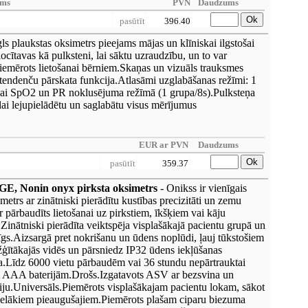
ums
PVN
Daudzums
Ok
pasūtīt
396.40
s plaukstas oksimetrs pieejams mājas un klīniskai ilgstošai
ocītavas kā pulksteni, lai sāktu uzraudzību, un to var
iemērots lietošanai bērniem.Skaņas un vizuāls trauksmes
endenču pārskata funkcija.Atlasāmi uzglabāšanas režīmi: 1
nai SpO2 un PR noklusējuma režīmā (1 grupa/8s).Pulksteņa
lai lejupielādētu un saglabātu visus mērījumus
EUR ar PVN
Daudzums
Ok
pasūtīt
359.37
 Nonin onyx pirksta oksimetrs
- Onikss ir vienīgais
metrs ar zinātniski pierādītu kustības precizitāti un zemu
ir pārbaudīts lietošanai uz pirkstiem, īkšķiem vai kāju
.Zinātniski pierādīta veiktspēja visplašākajā pacientu grupā un
rīgs.Aizsargā pret nokrišanu un ūdens noplūdi, ļauj tūkstošiem
žģītākajās vidēs un pārsniedz IP32 ūdens iekļūšanas
va.Līdz 6000 vietu pārbaudēm vai 36 stundu nepārtrauktai
m AAA baterijām.Drošs.Izgatavots ASV ar bezsvina un
iju.Universāls.Piemērots visplašākajam pacientu lokam, sākot
lielākiem pieaugušajiem.Piemērots plašam ciparu biezuma