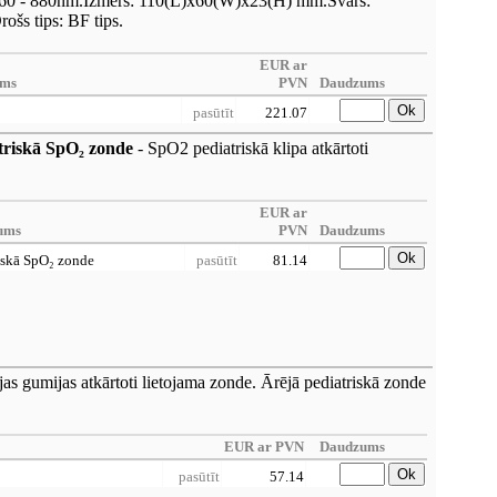
660 - 880nm.Izmērs: 110(L)x60(W)x23(H) mm.Svars:
ošs tips: BF tips.
EUR ar
ums
PVN
Daudzums
Ok
pasūtīt
221.07
triskā SpO₂ zonde
- SpO2 pediatriskā klipa atkārtoti
EUR ar
ums
PVN
Daudzums
Ok
iskā SpO₂ zonde
pasūtīt
81.14
jas gumijas atkārtoti lietojama zonde. Ārējā pediatriskā zonde
EUR ar PVN
Daudzums
Ok
pasūtīt
57.14