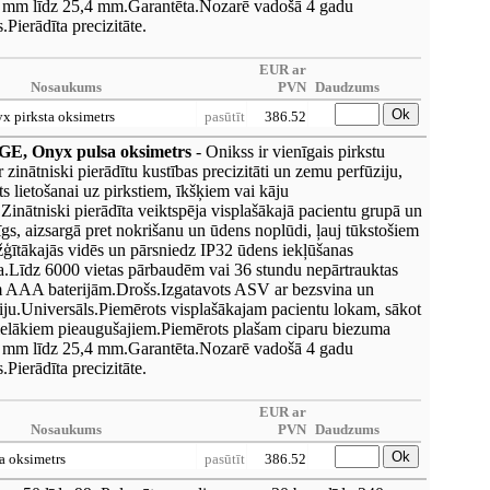
 mm līdz 25,4 mm.Garantēta.Nozarē vadošā 4 gadu
.Pierādīta precizitāte.
EUR ar
Nosaukums
PVN
Daudzums
Ok
x pirksta oksimetrs
pasūtīt
386.52
 Onyx pulsa oksimetrs
- Onikss ir vienīgais pirkstu
 zinātniski pierādītu kustības precizitāti un zemu perfūziju,
ts lietošanai uz pirkstiem, īkšķiem vai kāju
.Zinātniski pierādīta veiktspēja visplašākajā pacientu grupā un
rīgs, aizsargā pret nokrišanu un ūdens noplūdi, ļauj tūkstošiem
žģītākajās vidēs un pārsniedz IP32 ūdens iekļūšanas
va.Līdz 6000 vietas pārbaudēm vai 36 stundu nepārtrauktas
m AAA baterijām.Drošs.Izgatavots ASV ar bezsvina un
iju.Universāls.Piemērots visplašākajam pacientu lokam, sākot
lielākiem pieaugušajiem.Piemērots plašam ciparu biezuma
 mm līdz 25,4 mm.Garantēta.Nozarē vadošā 4 gadu
.Pierādīta precizitāte.
EUR ar
Nosaukums
PVN
Daudzums
Ok
a oksimetrs
pasūtīt
386.52