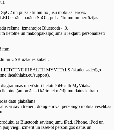
u).
ē SpO2 un pulsa ātrumu no jūsu mobilās ierīces.
s LED ekrāns parāda SpO2, pulsa ātrumu un perfūzijas
adu režīmā, izmantojot Bluetooth 4.0.
th lietotnē un mākoņpakalpojumā ir iekļauti personalizēti
8 mm.
lu un USB uzlādes kabeli.
IETOTNE iHEALTH MYVITALS (skatiet saderīgo
etnē ihealthlabs.eu/support).
s, diagrammas un vēsturi lietotnē iHealth MyVitals.
u lietotne (automātiski kārtojiet mērījumu datus katram
roša datu glabāšana.
ltātus ar savu treneri, draugiem vai personīgo mobilā veselības
u.
produkti ar Bluetooth savienojumu iPad, iPhone, iPod un
ļauj viegli izmērīt un izsekot personīgos datus un