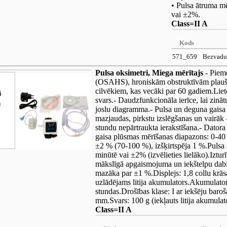
• Pulsa ātruma mē
vai ±2%.
Class=II A
Kods
571_659
Bezvadu 
Pulsa oksimetri, Miega mērītajs
- Piemē
(OSAHS), hroniskām obstruktīvām plauš
cilvēkiem, kas vecāki par 60 gadiem.Liet
svars.- Daudzfunkcionāla ierīce, lai zinā
joslu diagramma.- Pulsa un deguna gaisa 
mazjaudas, pirkstu izslēgšanas un vairāk -
stundu nepārtraukta ierakstīšana.- Dator
gaisa plūsmas mērīšanas diapazons: 0-40
±2 % (70-100 %), izšķirtspēja 1 %.Pulsa 
minūtē vai ±2% (izvēlieties lielāko).Izturī
mākslīgā apgaismojuma un iekštelpu dabis
mazāka par ±1 %.Displejs: 1,8 collu krā
uzlādējams litija akumulators.Akumulatora
stundas.Drošības klase: I ar iekšēju baroš
mm.Svars: 100 g (iekļauts litija akumulat
Class=II A