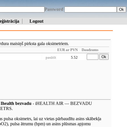
Password
Ok
eģistrācija
Logout
dura maisiņš pirksta gala oksimetriem.
EUR ar PVN
Daudzums
Ok
pasūtīt
5.52
, Ihealth bezvadu
- iHEALTH AIR — BEZVADU
ETRS.
s pulsa oksimetrs, lai uz vietas pārbaudītu asins skābekļa
pO2), pulsa ātrumu (bpm) un asins plūsmas apjomu