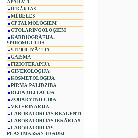
APARĀTI
IEKĀRTAS
MĒBELES
OFTALMOLOGIEM
OTOLARINGOLOĢIEM
KARDIOGRĀFIJA,
SPIROMETRIJA
STERILIZĀCIJA
GAISMA
FIZIOTERAPIJA
GINEKOLOĢIJA
KOSMETOLOĢIJA
PIRMĀ PALĪDZĪBA
REHABILITĀCIJA
ZOBĀRSTNIECĪBA
VETERINĀRIJA
LABORATORIJAS REAĢENTI
LABORATORIJAS IEKĀRTAS
LABORATORIJAS
PLASTMASSAS TRAUKI