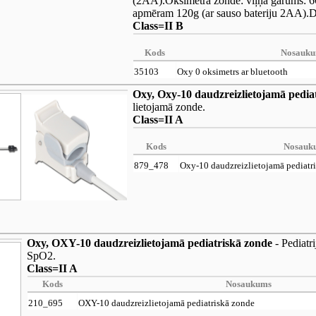
(2AA).Oksimetra zonde: viļņa garums: 
apmēram 120g (ar sauso bateriju 2AA).Dr
Class=II B
Kods
Nosauk
35103
Oxy 0 oksimetrs ar bluetooth
Oxy, Oxy-10 daudzreizlietojamā pedia
lietojamā zonde.
Class=II A
Kods
Nosauk
879_478
Oxy-10 daudzreizlietojamā pediatr
Oxy, OXY-10 daudzreizlietojamā pediatriskā zonde
- Pediatri
SpO2.
Class=II A
Kods
Nosaukums
210_695
OXY-10 daudzreizlietojamā pediatriskā zonde