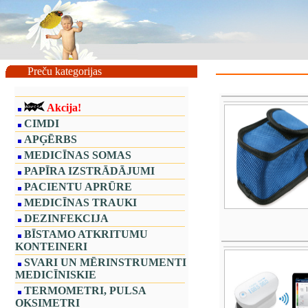
Preču kategorijas
Akcija!
CIMDI
APĢĒRBS
MEDICĪNAS SOMAS
PAPĪRA IZSTRĀDĀJUMI
PACIENTU APRŪRE
MEDICĪNAS TRAUKI
DEZINFEKCIJA
BĪSTAMO ATKRITUMU
KONTEINERI
SVARI UN MĒRINSTRUMENTI
MEDICĪNISKIE
TERMOMETRI, PULSA
OKSIMETRI