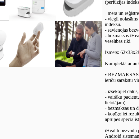
(perfūzijas indeks
- mēra un reģistr
- viegli nolasām
indeksu.
- savienojas bezv
- bezmaksas iHeal
veselības rīki.
Izmērs: 62x33x2
Komplektā ar auk
• BEZMAKSAS L
ierīču sarakstu vi
- izsekojiet datu
- vairāku pacient
lietotājam).
- bezmaksas un d
- kopīgojiet rezu
aprūpes speciālist
iHealth bezvadu 
Android sistēmām 