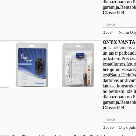
diapazonam no 8
garantija.Rentabls
Class=II B
Kods
35084
Nonin Ony
ONYX VANTAGE,
pulsa oksimetrs ar
un tas ir pārbaudī
pirkstiem.Precīzs
iestatījumos.Iztu
lietojumu vissare
testēšanu.Efektī
darbības ar divā
lateksa konstrukc
no bērniem līdz 
diapazonam no 8
garantija.Rentabls
Class=II B
Kods
35085
Onyx puls