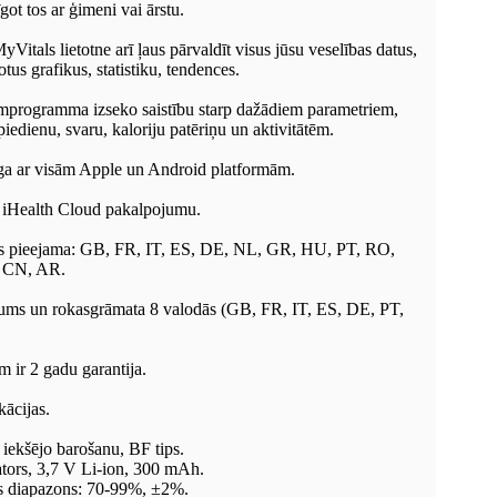
got tos ar ģimeni vai ārstu.
Vitals lietotne arī ļaus pārvaldīt visus jūsu veselības datus,
tus grafikus, statistiku, tendences.
jumprogramma izseko saistību starp dažādiem parametriem,
iedienu, svaru, kaloriju patēriņu un aktivitātēm.
rīga ar visām Apple un Android platformām.
 iHealth Cloud pakalpojumu.
ls pieejama: GB, FR, IT, ES, DE, NL, GR, HU, PT, RO,
, CN, AR.
ums un rokasgrāmata 8 valodās (GB, FR, IT, ES, DE, PT,
 ir 2 gadu garantija.
kācijas.
r iekšējo barošanu, BF tips.
tors, 3,7 V Li-ion, 300 mAh.
s diapazons: 70-99%, ±2%.