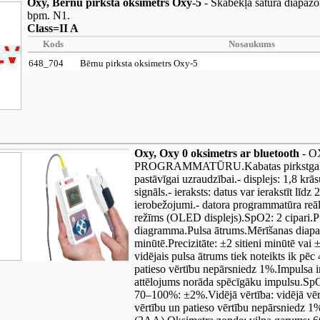
Oxy, Bērnu pirksta oksimetrs Oxy-5
- Skābekļa satura diapazo
bpm. N1.
Class=II A
Kods
Nosaukums
648_704
Bērnu pirksta oksimetrs Oxy-5
Oxy, Oxy 0 oksimetrs ar bluetooth
- O
PROGRAMMATŪRU.Kabatas pirkstgala pul
pastāvīgai uzraudzībai.- displejs: 1,8 kr
signāls.- ieraksts: datus var ierakstīt lī
ierobežojumi.- datora programmatūra reāll
režīms (OLED displejs).SpO2: 2 cipari.Pul
diagramma.Pulsa ātrums.Mērīšanas diapazo
minūtē.Precizitāte: ±2 sitieni minūtē vai
vidējais pulsa ātrums tiek noteikts ik pēc
patieso vērtību nepārsniedz 1%.Impulsa i
attēlojums norāda spēcīgāku impulsu.SpO
70–100%: ±2%.Vidējā vērtība: vidējā vērt
vērtību un patieso vērtību nepārsniedz 