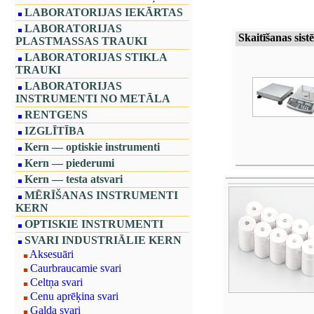
LABORATORIJAS IEKĀRTAS
LABORATORIJAS
Skaitīšanas sist
PLASTMASSAS TRAUKI
LABORATORIJAS STIKLA
TRAUKI
LABORATORIJAS
INSTRUMENTI NO METĀLA
RENTGENS
IZGLĪTĪBA
Kern — optiskie instrumenti
Kern — piederumi
Kern — testa atsvari
MĒRĪŠANAS INSTRUMENTI
KERN
OPTISKIE INSTRUMENTI
SVARI INDUSTRIĀLIE KERN
Aksesuāri
Caurbraucamie svari
Celtņa svari
Cenu aprēķina svari
Galda svari