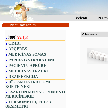
Veikals
Par m
Preču kategorijas
Aksesuāri
Akcija!
CIMDI
APĢĒRBS
MEDICĪNAS SOMAS
PAPĪRA IZSTRĀDĀJUMI
PACIENTU APRŪRE
MEDICĪNAS TRAUKI
DEZINFEKCIJA
BĪSTAMO ATKRITUMU
KONTEINERI
SVARI UN MĒRINSTRUMENTI
MEDICĪNISKIE
TERMOMETRI, PULSA
OKSIMETRI