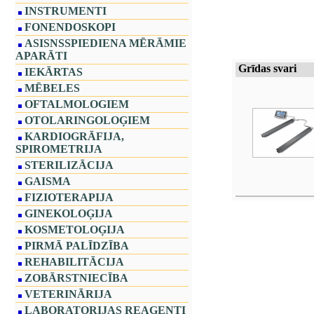
INSTRUMENTI
FONENDOSKOPI
ASISNSSPIEDIENA MĒRĀMIE
APARĀTI
Grīdas svari
IEKĀRTAS
MĒBELES
OFTALMOLOGIEM
OTOLARINGOLOĢIEM
KARDIOGRĀFIJA,
SPIROMETRIJA
STERILIZĀCIJA
GAISMA
FIZIOTERAPIJA
GINEKOLOĢIJA
KOSMETOLOĢIJA
PIRMĀ PALĪDZĪBA
REHABILITĀCIJA
ZOBĀRSTNIECĪBA
VETERINĀRIJA
LABORATORIJAS REAĢENTI