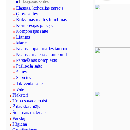
Fiksējošās saites
Elastīgs, kohēzijas pārsējs
Ģipša saites
Kokvilnas marles bumbiņas
Kompresijas pārsējs
Kompresijas saite
Lignīns
Marle
Neausta apaļi marles tamponi
Neausta materiāla tamponi 1
Pārsiešanas komplekts
Pašlīpošā saite
Saites
Salvetes
Tīklveida saite
Vate
Plāksteri
Urīna savācējmaisi
Ādas skavotājs
Šujamais materiāls
Pārklāji
Higiēna
Gumijas izstr.