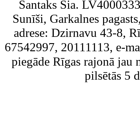
Santaks Sia. LV4000333717
Sunīši, Garkalnes pagast
adrese: Dzirnavu 43-8, Rī
67542997, 20111113, e-ma
piegāde Rīgas rajonā jau 
pilsētās 5 