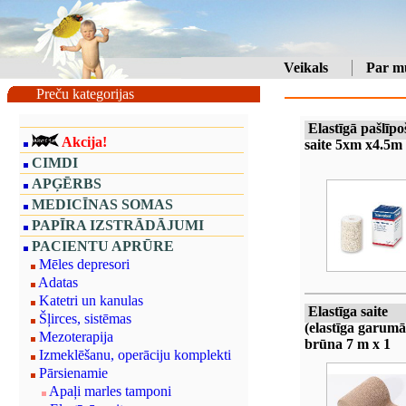
Veikals
Par m
Preču kategorijas
Elastīgā pašlīpo
Akcija!
saite 5xm x4.5m
CIMDI
APĢĒRBS
MEDICĪNAS SOMAS
PAPĪRA IZSTRĀDĀJUMI
PACIENTU APRŪRE
Mēles depresori
Adatas
Katetri un kanulas
Elastīga saite
Šļirces, sistēmas
(elastīga garumā
Mezoterapija
brūna 7 m x 1
Izmeklēšanu, operāciju komplekti
Pārsienamie
Apaļi marles tamponi