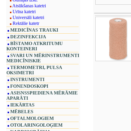
Atsūkšanas katetri
Urīna katetri
Universāli katetri
Rektālie katetr
MEDICĪNAS TRAUKI
DEZINFEKCIJA
BĪSTAMO ATKRITUMU
KONTEINERI
SVARI UN MĒRINSTRUMENTI
MEDICĪNISKIE
TERMOMETRI, PULSA
OKSIMETRI
INSTRUMENTI
FONENDOSKOPI
ASISNSSPIEDIENA MĒRĀMIE
APARĀTI
IEKĀRTAS
MĒBELES
OFTALMOLOGIEM
OTOLARINGOLOĢIEM