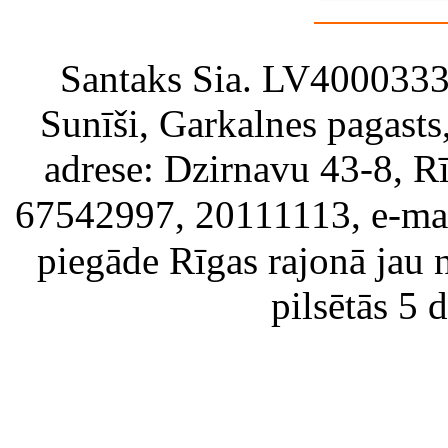
Santaks Sia. LV4000333717
Sunīši, Garkalnes pagast
adrese: Dzirnavu 43-8, Rī
67542997, 20111113, e-ma
piegāde Rīgas rajonā jau 
pilsētās 5 