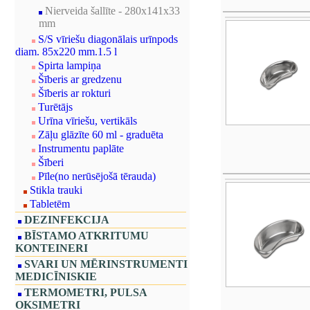
Nierveida šallīte - 280x141x33
mm
S/S vīriešu diagonālais urīnpods
diam. 85x220 mm.1.5 l
Spirta lampiņa
Šīberis ar gredzenu
Šīberis ar rokturi
Turētājs
Urīna vīriešu, vertikāls
Zāļu glāzīte 60 ml - graduēta
Instrumentu paplāte
Šīberi
Pīle(no nerūsējošā tērauda)
Stikla trauki
Tabletēm
DEZINFEKCIJA
BĪSTAMO ATKRITUMU
KONTEINERI
SVARI UN MĒRINSTRUMENTI
MEDICĪNISKIE
TERMOMETRI, PULSA
OKSIMETRI