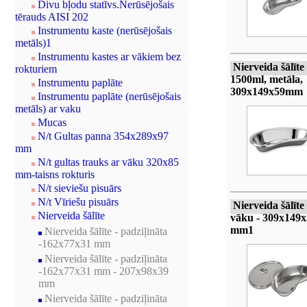
Divu bļodu statīvs.Nerūsējošais
tērauds AISI 202
Instrumentu kaste (nerūsējošais
metāls)1
Instrumentu kastes ar vākiem bez
Nierveida šālīte
rokturiem
1500ml, metāla,
Instrumentu paplāte
309x149x59mm
Instrumentu paplāte (nerūsējošais
metāls) ar vaku
Mucas
N/t Gultas panna 354x289x97
mm
N/t gultas trauks ar vāku 320x85
mm-taisns rokturis
N/t sieviešu pisuārs
N/t Vīriešu pisuārs
Nierveida šālīte
Nierveida šālīte
vāku - 309x149
mm1
Nierveida šālīte - padziļināta
-162x77x31 mm
Nierveida šālīte - padziļināta
-162x77x31 mm - 207x98x39
mm
Nierveida šālīte - padziļināta