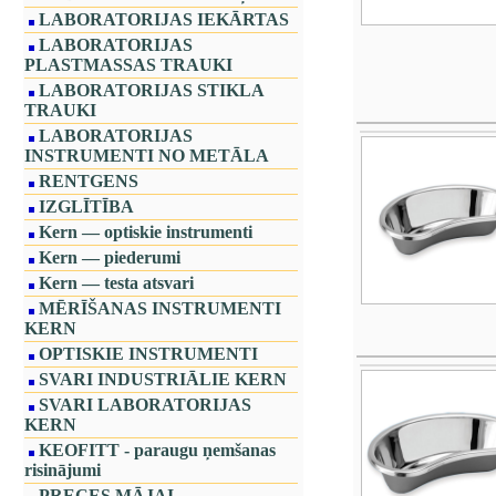
LABORATORIJAS IEKĀRTAS
LABORATORIJAS
PLASTMASSAS TRAUKI
LABORATORIJAS STIKLA
TRAUKI
LABORATORIJAS
INSTRUMENTI NO METĀLA
RENTGENS
IZGLĪTĪBA
Kern — optiskie instrumenti
Kern — piederumi
Kern — testa atsvari
MĒRĪŠANAS INSTRUMENTI
KERN
OPTISKIE INSTRUMENTI
SVARI INDUSTRIĀLIE KERN
SVARI LABORATORIJAS
KERN
KEOFITT - paraugu ņemšanas
risinājumi
PRECES MĀJAI