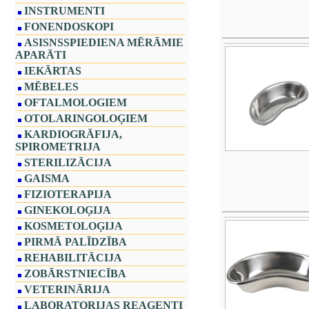
INSTRUMENTI
FONENDOSKOPI
ASISNSSPIEDIENA MĒRĀMIE
APARĀTI
IEKĀRTAS
MĒBELES
OFTALMOLOGIEM
OTOLARINGOLOĢIEM
KARDIOGRĀFIJA,
SPIROMETRIJA
STERILIZĀCIJA
GAISMA
FIZIOTERAPIJA
GINEKOLOĢIJA
KOSMETOLOĢIJA
PIRMĀ PALĪDZĪBA
REHABILITĀCIJA
ZOBĀRSTNIECĪBA
VETERINĀRIJA
LABORATORIJAS REAĢENTI