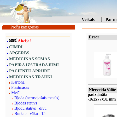
Veikals
Par m
Preču kategorijas
Error
Akcija!
CIMDI
APĢĒRBS
MEDICĪNAS SOMAS
PAPĪRA IZSTRĀDĀJUMI
PACIENTU APRŪRE
MEDICĪNAS TRAUKI
Kartona
Plastmasas
Nierveida šālīte 
Metāla
padziļināta
Bļoda (nerūsējošais metāls)
-162x77x31 mm
Bļodas statīvs
Bļodu statīvs - divu
Burka ar vāku - 15 l