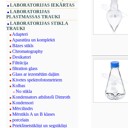
LABORATORIJAS IEKĀRTAS
LABORATORIJAS
PLASTMASSAS TRAUKI
LABORATORIJAS STIKLA
TRAUKI
Adapteri
Aparatūra un komplekti
Bāzes stikls
Chromatography
Desikatori
Filtrācija
filtration glass
Glass ar iezemētām daļām
Kivetes spektrofotometriem
Kolbas
No stikla
Kondensators atbilstoši Dimroth
Kondensori
Mērcilindrs
Mērstikls A un B klases
porcelain
Priekšmetstikliņi un segstikliņi