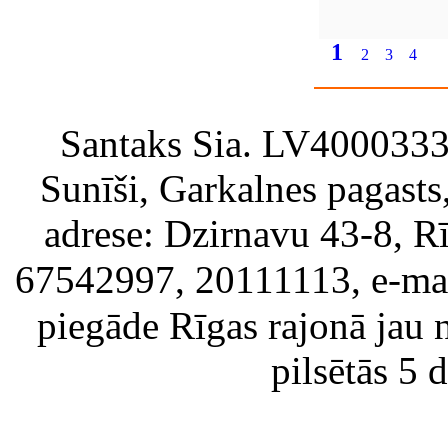
1
2
3
4
Santaks Sia. LV4000333717
Sunīši, Garkalnes pagast
adrese: Dzirnavu 43-8, Rī
67542997, 20111113, e-ma
piegāde Rīgas rajonā jau 
pilsētās 5 