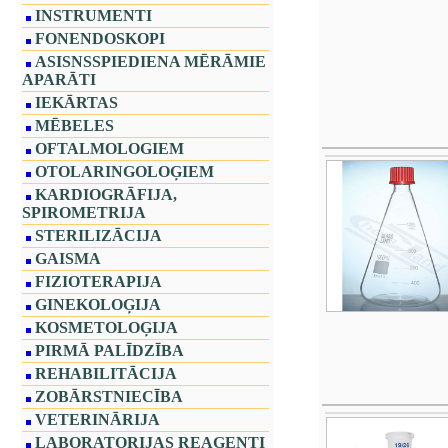
INSTRUMENTI
FONENDOSKOPI
ASISNSSPIEDIENA MĒRĀMIE
APARĀTI
IEKĀRTAS
MĒBELES
OFTALMOLOGIEM
OTOLARINGOLOĢIEM
KARDIOGRĀFIJA,
SPIROMETRIJA
STERILIZĀCIJA
GAISMA
FIZIOTERAPIJA
GINEKOLOĢIJA
KOSMETOLOĢIJA
PIRMĀ PALĪDZĪBA
REHABILITĀCIJA
ZOBĀRSTNIECĪBA
VETERINĀRIJA
LABORATORIJAS REAĢENTI