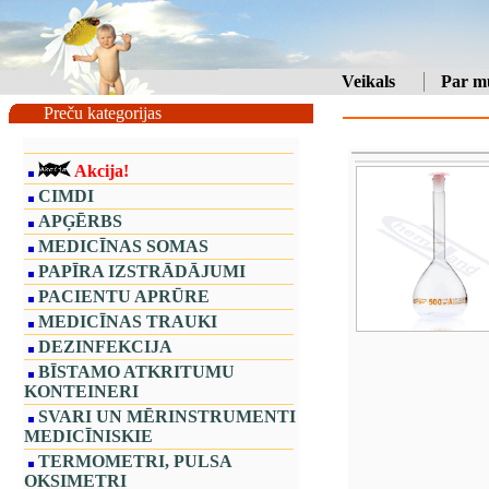
Veikals
Par m
Preču kategorijas
Akcija!
CIMDI
APĢĒRBS
MEDICĪNAS SOMAS
PAPĪRA IZSTRĀDĀJUMI
PACIENTU APRŪRE
MEDICĪNAS TRAUKI
DEZINFEKCIJA
BĪSTAMO ATKRITUMU
KONTEINERI
SVARI UN MĒRINSTRUMENTI
MEDICĪNISKIE
TERMOMETRI, PULSA
OKSIMETRI