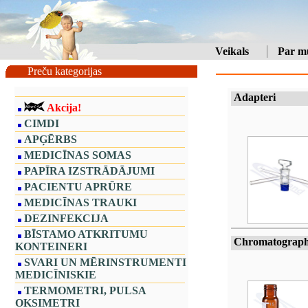
Veikals
Par m
Preču kategorijas
Adapteri
Akcija!
CIMDI
APĢĒRBS
MEDICĪNAS SOMAS
PAPĪRA IZSTRĀDĀJUMI
PACIENTU APRŪRE
MEDICĪNAS TRAUKI
DEZINFEKCIJA
BĪSTAMO ATKRITUMU
Chromatograp
KONTEINERI
SVARI UN MĒRINSTRUMENTI
MEDICĪNISKIE
TERMOMETRI, PULSA
OKSIMETRI