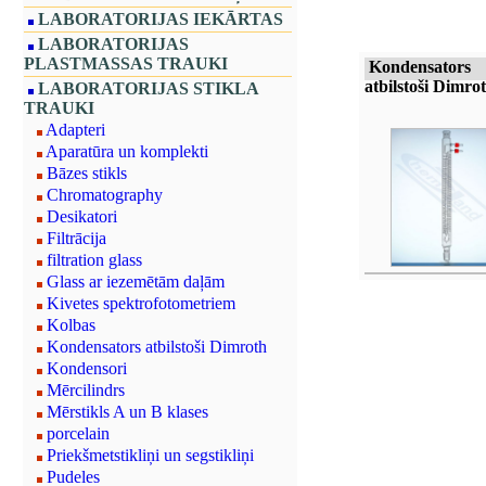
LABORATORIJAS IEKĀRTAS
LABORATORIJAS
PLASTMASSAS TRAUKI
Kondensators
atbilstoši Dimro
LABORATORIJAS STIKLA
TRAUKI
Adapteri
Aparatūra un komplekti
Bāzes stikls
Chromatography
Desikatori
Filtrācija
filtration glass
Glass ar iezemētām daļām
Kivetes spektrofotometriem
Kolbas
Kondensators atbilstoši Dimroth
Kondensori
Mērcilindrs
Mērstikls A un B klases
porcelain
Priekšmetstikliņi un segstikliņi
Pudeles