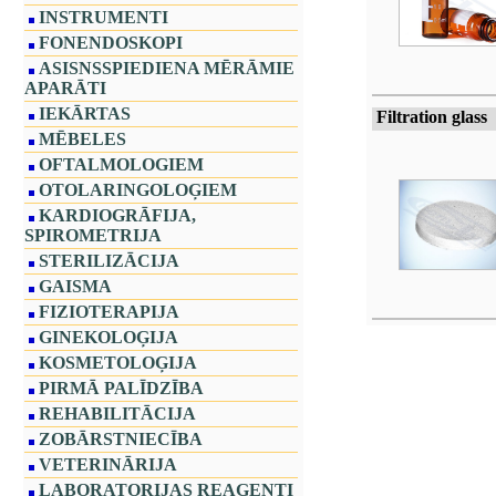
INSTRUMENTI
FONENDOSKOPI
ASISNSSPIEDIENA MĒRĀMIE
APARĀTI
IEKĀRTAS
Filtration glass
MĒBELES
OFTALMOLOGIEM
OTOLARINGOLOĢIEM
KARDIOGRĀFIJA,
SPIROMETRIJA
STERILIZĀCIJA
GAISMA
FIZIOTERAPIJA
GINEKOLOĢIJA
KOSMETOLOĢIJA
PIRMĀ PALĪDZĪBA
REHABILITĀCIJA
ZOBĀRSTNIECĪBA
VETERINĀRIJA
LABORATORIJAS REAĢENTI