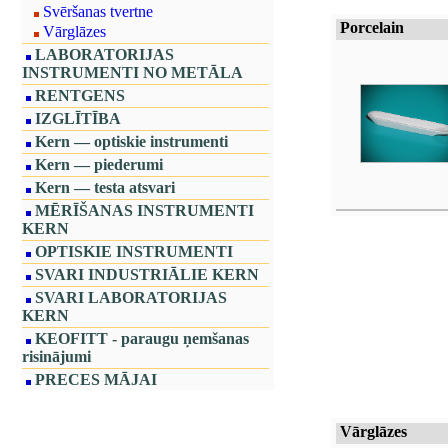
Svēršanas tvertne
Porcelain
Vārglāzes
LABORATORIJAS
INSTRUMENTI NO METĀLA
RENTGENS
IZGLĪTĪBA
Kern — optiskie instrumenti
Kern — piederumi
Kern — testa atsvari
MĒRĪŠANAS INSTRUMENTI
KERN
OPTISKIE INSTRUMENTI
SVARI INDUSTRIĀLIE KERN
SVARI LABORATORIJAS
KERN
KEOFITT - paraugu ņemšanas
risinājumi
PRECES MĀJAI
Vārglāzes