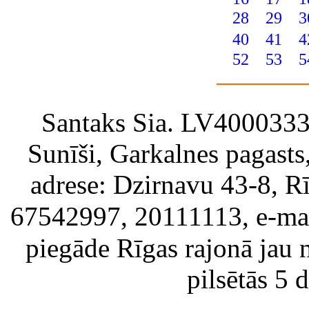
28
29
3
40
41
4
52
53
5
Santaks Sia. LV4000333717
Sunīši, Garkalnes pagast
adrese: Dzirnavu 43-8, Rī
67542997, 20111113, e-ma
piegāde Rīgas rajonā jau 
pilsētās 5 