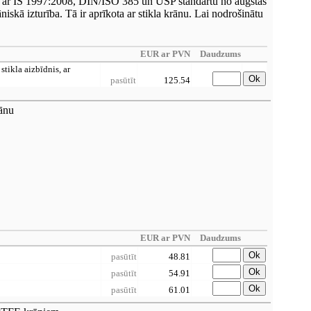
aņā ar IS 1997:2008, DIN/ISO 385 un USP standartu no augstas
iskā izturība. Tā ir aprīkota ar stikla krānu. Lai nodrošinātu
EUR ar PVN
Daudzums
tikla aizbīdnis, ar
Ok
pasūtīt
125.54
rānu
EUR ar PVN
Daudzums
Ok
pasūtīt
48.81
Ok
pasūtīt
54.91
Ok
pasūtīt
61.01