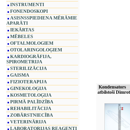
INSTRUMENTI
FONENDOSKOPI
ASISNSSPIEDIENA MĒRĀMIE
APARĀTI
IEKĀRTAS
MĒBELES
OFTALMOLOGIEM
OTOLARINGOLOĢIEM
KARDIOGRĀFIJA,
SPIROMETRIJA
STERILIZĀCIJA
GAISMA
FIZIOTERAPIJA
Kondensators
GINEKOLOĢIJA
atbilstoši Dimro
KOSMETOLOĢIJA
PIRMĀ PALĪDZĪBA
REHABILITĀCIJA
ZOBĀRSTNIECĪBA
VETERINĀRIJA
LABORATORIJAS REAĢENTI