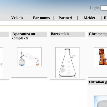
Login
Veikals
Par mums
Partneri
Meklēt
R
Aparatūra un
Bāzes stikls
Chromatog
komplekti
Filtration g