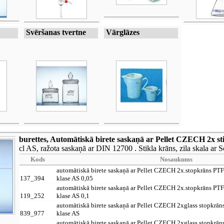
Svēršanas tvertne
Vārglāzes
burettes, Automātiskā birete saskaņā ar Pellet CZECH 2x sti
cl AS, ražota saskaņā ar DIN 12700 . Stikla krāns, zila skala ar S
Kods
Nosaukums
automātiskā birete saskaņā ar Pellet CZECH 2x.stopkrāns PT
137_394
klase AS 0,05
automātiskā birete saskaņā ar Pellet CZECH 2x.stopkrāns PT
119_252
klase AS 0,1
automātiskā birete saskaņā ar Pellet CZECH 2xglass stopkrān
839_977
klase AS
automātiskā birete saskaņā ar Pellet CZECH 2xglass stopkrān