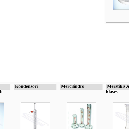
Kondensori
Mērcilindrs
Mērstikls 
th
klases