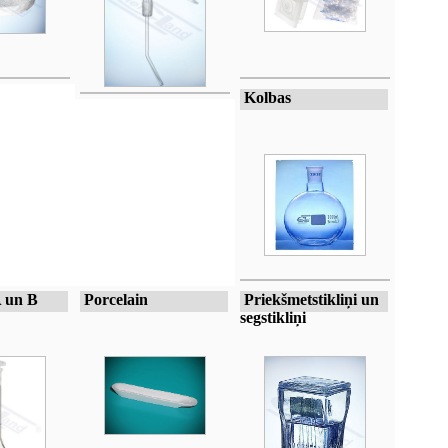
Kolbas
A un B
Porcelain
Priekšmetstikliņi un
segstikliņi