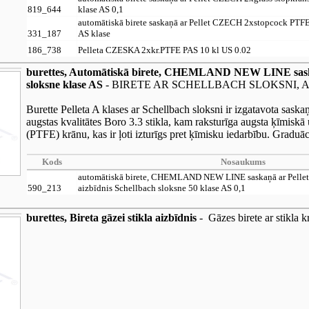
819_644
klase AS 0,1
automātiskā birete saskaņā ar Pellet CZECH 2xstopcock PTFE
331_187
AS klase
186_738
Pelleta CZESKA 2xkr.PTFE PAS 10 kl US 0.02
burettes, Automātiskā birete, CHEMLAND NEW LINE saska
sloksne klase AS
- BIRETE AR SCHELLBACH SLOKSNI, A
Burette Pelleta A klases ar Schellbach sloksni ir izgatavota sa
augstas kvalitātes Boro 3.3 stikla, kam raksturīga augsta ķīmiskā 
(PTFE) krānu, kas ir ļoti izturīgs pret ķīmisku iedarbību. Graduāc
Kods
Nosaukums
automātiskā birete, CHEMLAND NEW LINE saskaņā ar Pell
590_213
aizbīdnis Schellbach sloksne 50 klase AS 0,1
burettes, Bireta gāzei stikla aizbīdnis
- Gāzes birete ar stikla k