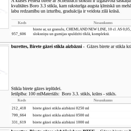
A klases Pelleta birete ar Schellbach sloksni ir izgatavota sask
kvalitātes Boro 3.3 stikla, kam raksturīga augsta ķīmiskā un mehān
labu redzamību un izturību, graduācija ir veidota zilā krāsā.
Kods
Nosaukums
birete ar, uz granulu, CHEMLAND NEW LINE, 10 cl. AS 0,05, s
957_606
sloksniņu un gumijas spuldzīti tīklā, komplektā.
burettes, Birete gāzei stikla aizbāzni
- Gāzes birete ar stikla k
Stikla birete gāzes ieplūdei.
Ietilpība: 100 mlMateriāls: Boro 3.3. stikls, krāns - stikls.
Kods
Nosaukums
212_418
birete gāzei stikla aizbāzni 0250 ml
799_664
birete gāzei stikla aizbāzni 0500 ml
331_619
birete gāzei stikla aizbāzni 1000 ml