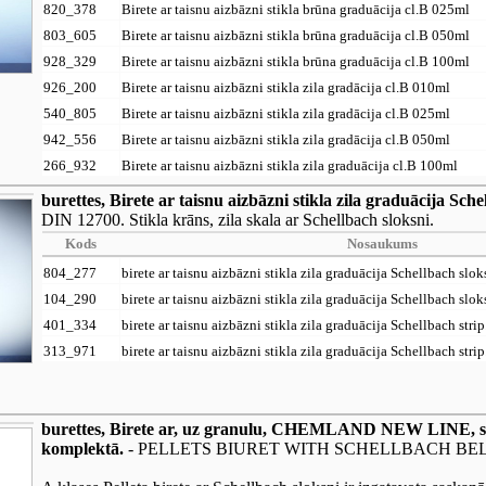
820_378
Birete ar taisnu aizbāzni stikla brūna graduācija cl.B 025ml
803_605
Birete ar taisnu aizbāzni stikla brūna graduācija cl.B 050ml
928_329
Birete ar taisnu aizbāzni stikla brūna graduācija cl.B 100ml
926_200
Birete ar taisnu aizbāzni stikla zila gradācija cl.B 010ml
540_805
Birete ar taisnu aizbāzni stikla zila gradācija cl.B 025ml
942_556
Birete ar taisnu aizbāzni stikla zila gradācija cl.B 050ml
266_932
Birete ar taisnu aizbāzni stikla zila graduācija cl.B 100ml
burettes, Birete ar taisnu aizbāzni stikla zila graduācija Sche
DIN 12700. Stikla krāns, zila skala ar Schellbach sloksni.
Kods
Nosaukums
804_277
birete ar taisnu aizbāzni stikla zila graduācija Schellbach slo
104_290
birete ar taisnu aizbāzni stikla zila graduācija Schellbach slo
401_334
birete ar taisnu aizbāzni stikla zila graduācija Schellbach stri
313_971
birete ar taisnu aizbāzni stikla zila graduācija Schellbach stri
burettes, Birete ar, uz granulu, CHEMLAND NEW LINE, stikla
komplektā.
- PELLETS BIURET WITH SCHELLBACH BEL