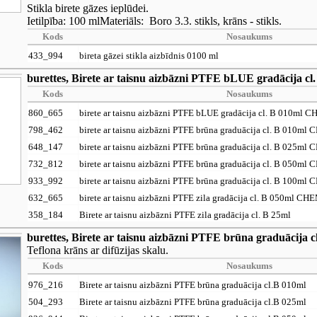
Stikla birete gāzes ieplūdei.
Ietilpība: 100 mlMateriāls: Boro 3.3. stikls, krāns - stikls.
Kods
Nosaukums
433_994
bireta gāzei stikla aizbīdnis 0100 ml
burettes, Birete ar taisnu aizbāzni PTFE bLUE gradāci
Kods
Nosaukums
860_665
birete ar taisnu aizbāzni PTFE bLUE gradācija cl. B 010
798_462
birete ar taisnu aizbāzni PTFE brūna graduācija cl. B 01
648_147
birete ar taisnu aizbāzni PTFE brūna graduācija cl. B 02
732_812
birete ar taisnu aizbāzni PTFE brūna graduācija cl. B 05
933_992
birete ar taisnu aizbāzni PTFE brūna graduācija cl. B 10
632_665
birete ar taisnu aizbāzni PTFE zila gradācija cl. B 050m
358_184
Birete ar taisnu aizbāzni PTFE zila gradācija cl. B 25ml
burettes, Birete ar taisnu aizbāzni PTFE brūna graduācija c
Teflona krāns ar difūzijas skalu.
Kods
Nosaukums
976_216
Birete ar taisnu aizbāzni PTFE brūna graduācija cl.B 010ml
504_293
Birete ar taisnu aizbāzni PTFE brūna graduācija cl.B 025ml