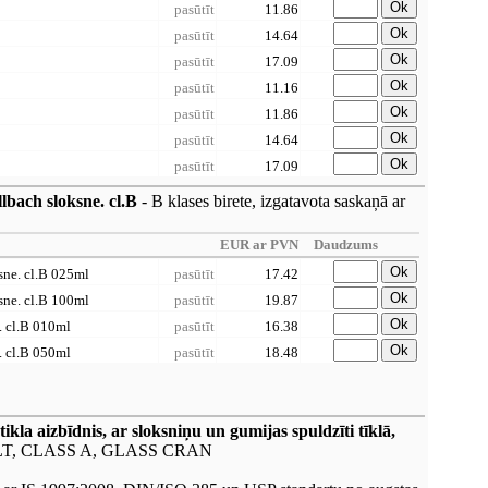
Ok
pasūtīt
11.86
Ok
pasūtīt
14.64
Ok
pasūtīt
17.09
Ok
pasūtīt
11.16
Ok
pasūtīt
11.86
Ok
pasūtīt
14.64
Ok
pasūtīt
17.09
llbach sloksne. cl.B
- B klases birete, izgatavota saskaņā ar
EUR ar PVN
Daudzums
Ok
ksne. cl.B 025ml
pasūtīt
17.42
Ok
ksne. cl.B 100ml
pasūtīt
19.87
Ok
p. cl.B 010ml
pasūtīt
16.38
Ok
p. cl.B 050ml
pasūtīt
18.48
 aizbīdnis, ar sloksniņu un gumijas spuldzīti tīklā,
T, CLASS A, GLASS CRAN