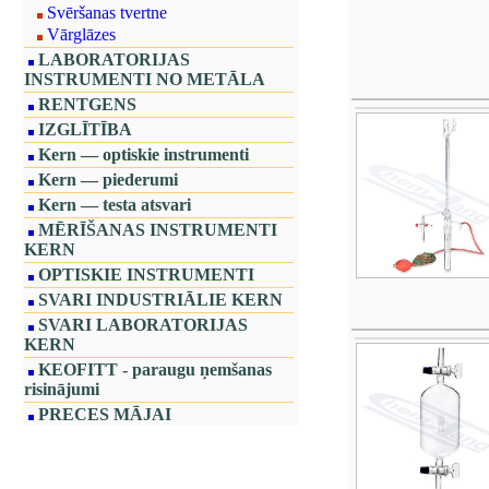
Svēršanas tvertne
Vārglāzes
LABORATORIJAS
INSTRUMENTI NO METĀLA
RENTGENS
IZGLĪTĪBA
Kern — optiskie instrumenti
Kern — piederumi
Kern — testa atsvari
MĒRĪŠANAS INSTRUMENTI
KERN
OPTISKIE INSTRUMENTI
SVARI INDUSTRIĀLIE KERN
SVARI LABORATORIJAS
KERN
KEOFITT - paraugu ņemšanas
risinājumi
PRECES MĀJAI