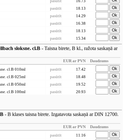
Ok
pasūtīt
16.73
Ok
pasūtīt
18.13
Ok
pasūtīt
14.29
Ok
pasūtīt
16.38
Ok
pasūtīt
18.13
Ok
pasūtīt
15.34
llbach sloksne. cl.B
- Taisna birete, B kl., ražota saskaņā ar
EUR ar PVN
Daudzums
Ok
ksne. cl.B 010ml
pasūtīt
17.42
Ok
ksne. cl.B 025ml
pasūtīt
18.48
Ok
ksne. cl.B 050ml
pasūtīt
19.52
Ok
ksne. cl.B 100ml
pasūtīt
20.93
.B
- B klases taisna birete. Izgatavota saskaņā ar DIN 12700.
EUR ar PVN
Daudzums
Ok
pasūtīt
11.16