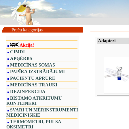
Preču kategorijas
Adapteri
Akcija!
CIMDI
APĢĒRBS
MEDICĪNAS SOMAS
PAPĪRA IZSTRĀDĀJUMI
PACIENTU APRŪRE
MEDICĪNAS TRAUKI
DEZINFEKCIJA
BĪSTAMO ATKRITUMU
KONTEINERI
SVARI UN MĒRINSTRUMENTI
MEDICĪNISKIE
TERMOMETRI, PULSA
OKSIMETRI