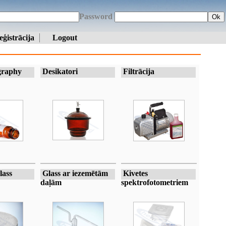
Password
Ok
eģistrācija
Logout
raphy
Desikatori
Filtrācija
lass
Glass ar iezemētām
Kivetes
daļām
spektrofotometriem