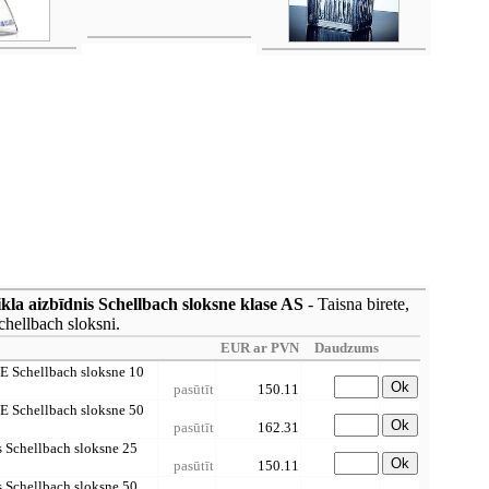
kla aizbīdnis Schellbach sloksne klase AS
- Taisna birete,
chellbach sloksni.
EUR ar PVN
Daudzums
FE Schellbach sloksne 10
Ok
pasūtīt
150.11
FE Schellbach sloksne 50
Ok
pasūtīt
162.31
s Schellbach sloksne 25
Ok
pasūtīt
150.11
s Schellbach sloksne 50