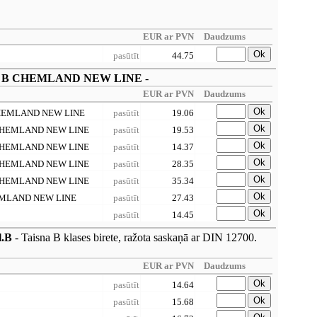
EUR ar PVN
Daudzums
Ok
pasūtīt
44.75
ja cl. B CHEMLAND NEW LINE
-
EUR ar PVN
Daudzums
Ok
ml CHEMLAND NEW LINE
pasūtīt
19.06
Ok
0ml CHEMLAND NEW LINE
pasūtīt
19.53
Ok
5ml CHEMLAND NEW LINE
pasūtīt
14.37
Ok
0ml CHEMLAND NEW LINE
pasūtīt
28.35
Ok
0ml CHEMLAND NEW LINE
pasūtīt
35.34
Ok
l CHEMLAND NEW LINE
pasūtīt
27.43
Ok
pasūtīt
14.45
l.B
- Taisna B klases birete, ražota saskaņā ar DIN 12700.
EUR ar PVN
Daudzums
Ok
pasūtīt
14.64
Ok
pasūtīt
15.68