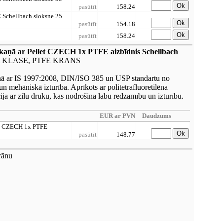
Ok
pasūtīt
158.24
 Schellbach sloksne 25
Ok
pasūtīt
154.18
Ok
pasūtīt
158.24
ņā ar Pellet CZECH 1x PTFE aizbīdnis Schellbach
 KLASE, PTFE KRĀNS
skaņā ar IS 1997:2008, DIN/ISO 385 un USP standartu no
un mehāniskā izturība. Aprīkots ar politetrafluoretilēna
ija ar zilu druku, kas nodrošina labu redzamību un izturību.
EUR ar PVN
Daudzums
et CZECH 1x PTFE
Ok
pasūtīt
148.77
rānu