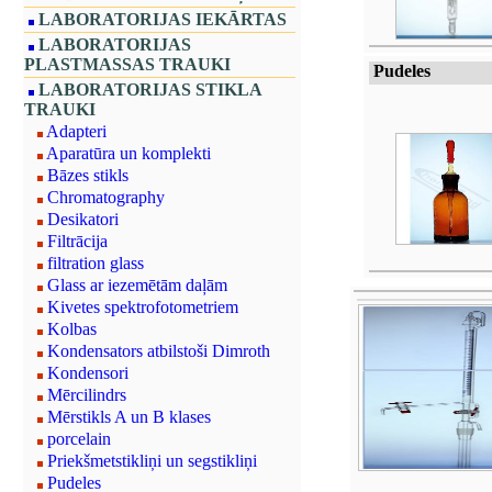
LABORATORIJAS IEKĀRTAS
LABORATORIJAS
PLASTMASSAS TRAUKI
Pudeles
LABORATORIJAS STIKLA
TRAUKI
Adapteri
Aparatūra un komplekti
Bāzes stikls
Chromatography
Desikatori
Filtrācija
filtration glass
Glass ar iezemētām daļām
Kivetes spektrofotometriem
Kolbas
Kondensators atbilstoši Dimroth
Kondensori
Mērcilindrs
Mērstikls A un B klases
porcelain
Priekšmetstikliņi un segstikliņi
Pudeles