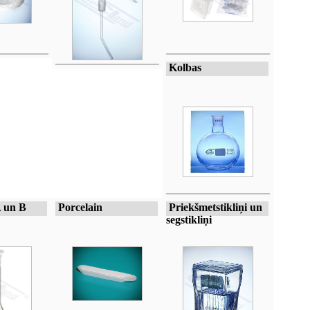
Kolbas
A un B
Porcelain
Priekšmetstikliņi un
segstikliņi