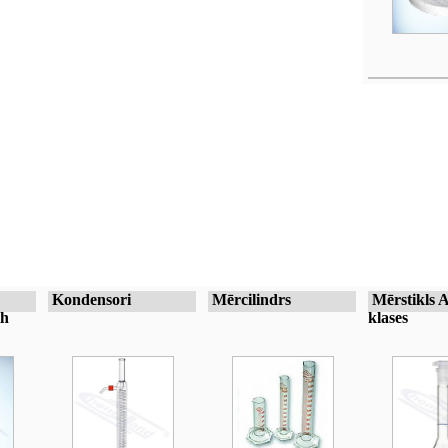
Kondensori
Mērcilindrs
Mērstikls 
th
klases