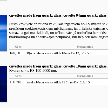
cuvettes made from quartz glass, cuvette 04mm quartz glas
Pusmikrokivete ar teflona vāku, kas izgatavota no ES kvarca stik
precīziem spektroskopiskiem mērījumiem, tai ir lieliska gaismas 
samazina gaismas izkliedi, un teflona vāciņš nodrošina hermētisku
bioķīmiskajos un analītiskajos pētījumos, kur nepieciešami augstas
Kods
Nosaukums
160_185
Bļoda 04mm kvarca stikls 10mm 45x12,5x12,5
cuvettes made from quartz glass, cuvette 10mm quartz glas
Kvarca stikls ES 190-2000 nm.
Kods
Nosaukums
718_788
trauks 10mm kvarca stikls ES 2mm 45x12,5x4,5