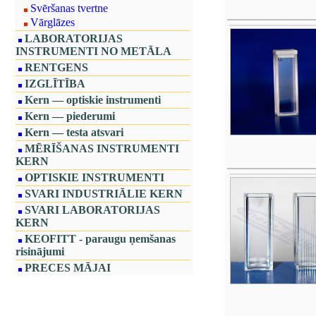
Svēršanas tvertne
Vārglāzes
LABORATORIJAS
INSTRUMENTI NO METĀLA
RENTGENS
IZGLĪTĪBA
Kern — optiskie instrumenti
Kern — piederumi
Kern — testa atsvari
MĒRĪŠANAS INSTRUMENTI
KERN
OPTISKIE INSTRUMENTI
SVARI INDUSTRIĀLIE KERN
SVARI LABORATORIJAS
KERN
KEOFITT - paraugu ņemšanas
risinājumi
PRECES MĀJAI