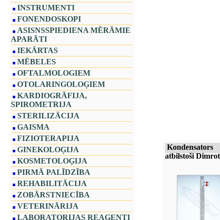
INSTRUMENTI
FONENDOSKOPI
ASISNSSPIEDIENA MĒRĀMIE
APARĀTI
IEKĀRTAS
MĒBELES
OFTALMOLOGIEM
OTOLARINGOLOĢIEM
KARDIOGRĀFIJA,
SPIROMETRIJA
STERILIZĀCIJA
GAISMA
FIZIOTERAPIJA
Kondensators
GINEKOLOĢIJA
atbilstoši Dimro
KOSMETOLOĢIJA
PIRMĀ PALĪDZĪBA
REHABILITĀCIJA
ZOBĀRSTNIECĪBA
VETERINĀRIJA
LABORATORIJAS REAĢENTI