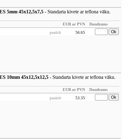
s ES 5mm 45x12,5x7,5
- Standarta kivete ar teflona vāku.
EUR ar PVN
Daudzums
Ok
pasūtīt
56.65
s ES 10mm 45x12,5x12,5
- Standarta kivete ar teflona vāku.
EUR ar PVN
Daudzums
Ok
pasūtīt
53.35