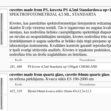
cuvettes made from PS, kuweta PS 4,5ml Standardowa 
SPEKTROFOTOMETRIJAI, 4,5 ML, STANDARTA
Kivetes, kas paredzētas spektrofotometrijas lietojumiem redzamaj
skaidru šī ceļa virziena norādi. Tās ir izgatavotas no augstas kvali
sieniņas, kas nodrošina lielisku caurspīdīgumu spektrālajā diap
un rievām uz neapstrādātajām sieniņām, kivetes nodrošina ērtu sat
Izstrādājumam ir augsta saderība ar lielāko daļu tirgū pieejamo s
laboratorijas instrumentu. Kvalitātes kontrole garantē reproducē
ir īpaši svarīgi sērijveida analīzēs. Kivetes ir iepakotas praktisko
nodrošina ērtu un drošu uzglabāšanu un lietošanu.
Kods
Nosaukums
281_488
PS kivete 4,5ml Standarta op=100gab CHEMLAND
cuvettes made from quartz glass, cuvette 04mm quartz glas
un teflona pārklājumu. Kvarca stikls ES 190-2000 nm
Kods
Nosaukums
425_519
Bļoda 04mm kvarca stikls 10mm 45x12,5x12,5