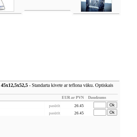
m 45x12,5x52,5
- Standarta kivete ar teflona vāku. Optiskais
EUR ar PVN
Daudzums
Ok
pasūtīt
26.45
Ok
pasūtīt
26.45