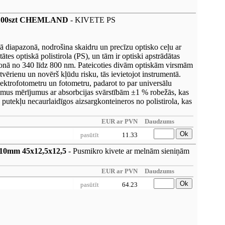
op=100szt CHEMLAND
- KIVETE PS
ā diapazonā, nodrošina skaidru un precīzu optisko ceļu ar
tātes optiskā polistirola (PS), un tām ir optiski apstrādātas
azonā no 340 līdz 800 nm. Pateicoties divām optiskām virsmām
vērienu un novērš kļūdu risku, tās ievietojot instrumentā.
pektrofotometru un fotometru, padarot to par universālu
jamus mērījumus ar absorbcijas svārstībām ±1 % robežās, kas
s, putekļu necaurlaidīgos aizsargkonteineros no polistirola, kas
EUR ar PVN
Daudzums
Ok
pasūtīt
11.33
s 10mm 45x12,5x12,5
- Pusmikro kivete ar melnām sieniņām
EUR ar PVN
Daudzums
Ok
pasūtīt
64.23