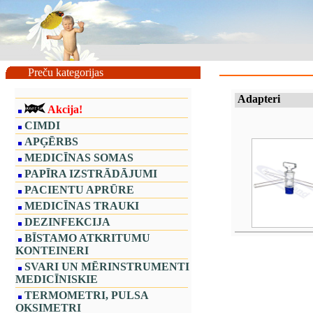
Preču kategorijas
Adapteri
Akcija!
CIMDI
APĢĒRBS
MEDICĪNAS SOMAS
PAPĪRA IZSTRĀDĀJUMI
PACIENTU APRŪRE
MEDICĪNAS TRAUKI
DEZINFEKCIJA
BĪSTAMO ATKRITUMU
KONTEINERI
SVARI UN MĒRINSTRUMENTI
MEDICĪNISKIE
TERMOMETRI, PULSA
OKSIMETRI