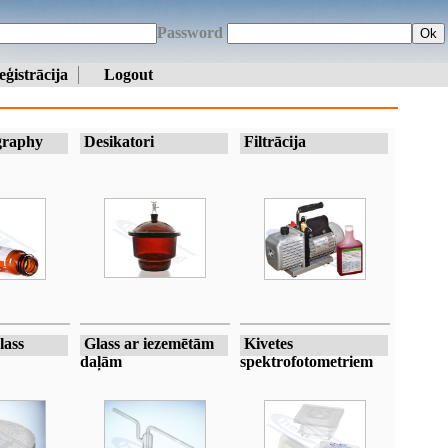
Password
Ok
eģistrācija
Logout
raphy
Desikatori
Filtrācija
lass
Glass ar iezemētām
Kivetes
daļām
spektrofotometriem