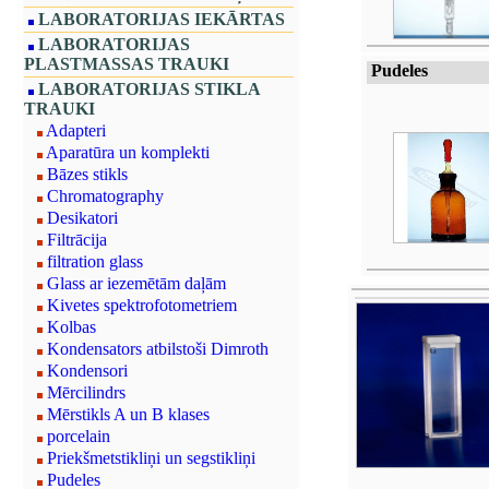
LABORATORIJAS IEKĀRTAS
LABORATORIJAS
PLASTMASSAS TRAUKI
Pudeles
LABORATORIJAS STIKLA
TRAUKI
Adapteri
Aparatūra un komplekti
Bāzes stikls
Chromatography
Desikatori
Filtrācija
filtration glass
Glass ar iezemētām daļām
Kivetes spektrofotometriem
Kolbas
Kondensators atbilstoši Dimroth
Kondensori
Mērcilindrs
Mērstikls A un B klases
porcelain
Priekšmetstikliņi un segstikliņi
Pudeles