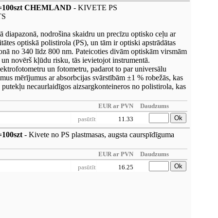
op=100szt CHEMLAND
- KIVETE PS
TS
ā diapazonā, nodrošina skaidru un precīzu optisko ceļu ar
tātes optiskā polistirola (PS), un tām ir optiski apstrādātas
azonā no 340 līdz 800 nm. Pateicoties divām optiskām virsmām
un novērš kļūdu risku, tās ievietojot instrumentā.
pektrofotometru un fotometru, padarot to par universālu
jamus mērījumus ar absorbcijas svārstībām ±1 % robežās, kas
s, putekļu necaurlaidīgos aizsargkonteineros no polistirola, kas
EUR ar PVN
Daudzums
Ok
pasūtīt
11.33
100szt
- Kivete no PS plastmasas, augsta caurspīdīguma
EUR ar PVN
Daudzums
Ok
pasūtīt
16.25