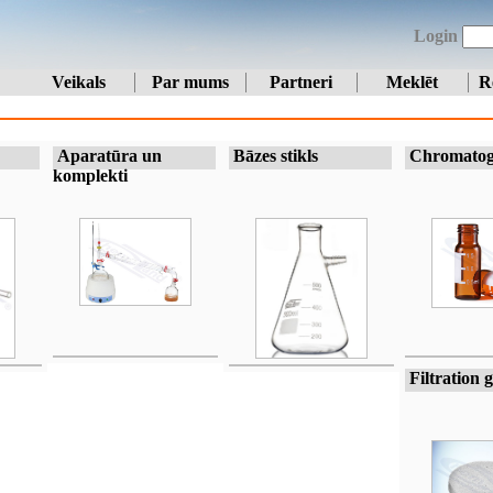
Login
Veikals
Par mums
Partneri
Meklēt
R
Aparatūra un
Bāzes stikls
Chromatog
komplekti
Filtration g