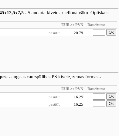
 45x12,5x7,5
- Standarta kivete ar teflona vāku. Optiskais
EUR ar PVN
Daudzums
Ok
pasūtīt
20.79
pcs.
- augstas caurspīdības PS kivete, zemas formas -
EUR ar PVN
Daudzums
Ok
pasūtīt
16.25
Ok
pasūtīt
16.25