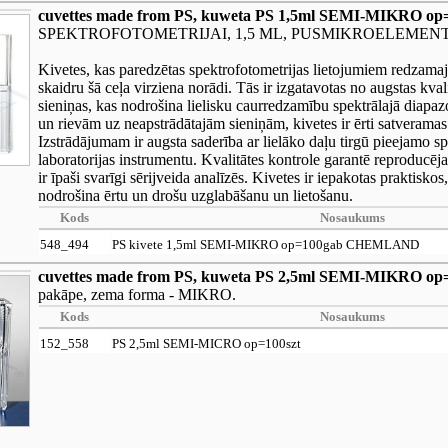
cuvettes made from PS, kuweta PS 1,5ml SEMI-MIKRO 
SPEKTROFOTOMETRIJAI, 1,5 ML, PUSMIKROELEMEN
Kivetes, kas paredzētas spektrofotometrijas lietojumiem redzamaj
skaidru šā ceļa virziena norādi. Tās ir izgatavotas no augstas kvali
sieniņas, kas nodrošina lielisku caurredzamību spektrālajā diap
un rievām uz neapstrādātajām sieniņām, kivetes ir ērti satveramas 
Izstrādājumam ir augsta saderība ar lielāko daļu tirgū pieejamo s
laboratorijas instrumentu. Kvalitātes kontrole garantē reproducē
ir īpaši svarīgi sērijveida analīzēs. Kivetes ir iepakotas praktisko
nodrošina ērtu un drošu uzglabāšanu un lietošanu.
Kods
Nosaukums
548_494
PS kivete 1,5ml SEMI-MIKRO op=100gab CHEMLAND
cuvettes made from PS, kuweta PS 2,5ml SEMI-MIKRO op=
pakāpe, zema forma - MIKRO.
Kods
Nosaukums
152_558
PS 2,5ml SEMI-MICRO op=100szt