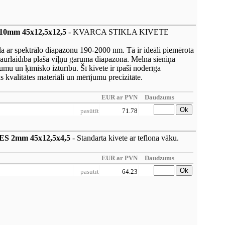
s 10mm 45x12,5x12,5
- KVARCA STIKLA KIVETE
la ar spektrālo diapazonu 190-2000 nm. Tā ir ideāli piemērota
caurlaidība plašā viļņu garuma diapazonā. Melnā sieniņa
mu un ķīmisko izturību. Šī kivete ir īpaši noderīga
 kvalitātes materiāli un mērījumu precizitāte.
EUR ar PVN
Daudzums
Ok
pasūtīt
71.78
s ES 2mm 45x12,5x4,5
- Standarta kivete ar teflona vāku.
EUR ar PVN
Daudzums
Ok
pasūtīt
64.23