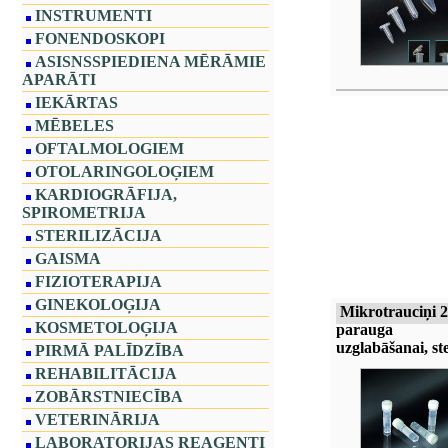
INSTRUMENTI
FONENDOSKOPI
ASISNSSPIEDIENA MĒRĀMIE
APARĀTI
IEKĀRTAS
MĒBELES
OFTALMOLOGIEM
OTOLARINGOLOĢIEM
KARDIOGRĀFIJA,
SPIROMETRIJA
STERILIZĀCIJA
GAISMA
FIZIOTERAPIJA
GINEKOLOĢIJA
Mikrotrauciņi 
KOSMETOLOĢIJA
parauga
uzglabāšanai, ste
PIRMĀ PALĪDZĪBA
REHABILITĀCIJA
ZOBĀRSTNIECĪBA
VETERINĀRIJA
LABORATORIJAS REAĢENTI