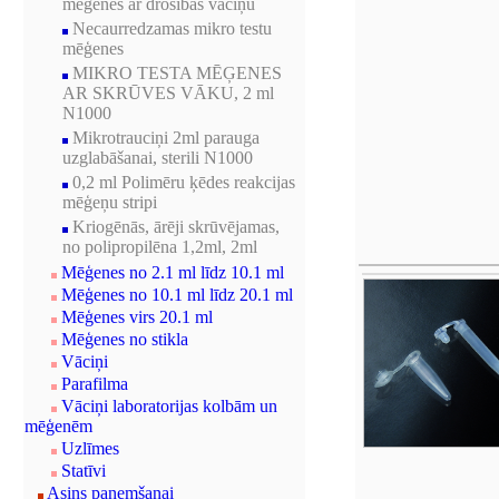
mēģenes ar drošības vāciņu
Necaurredzamas mikro testu
mēģenes
MIKRO TESTA MĒĢENES
AR SKRŪVES VĀKU, 2 ml
N1000
Mikrotrauciņi 2ml parauga
uzglabāšanai, sterili N1000
0,2 ml Polimēru ķēdes reakcijas
mēģeņu stripi
Kriogēnās, ārēji skrūvējamas,
no polipropilēna 1,2ml, 2ml
Mēģenes no 2.1 ml līdz 10.1 ml
Mēģenes no 10.1 ml līdz 20.1 ml
Mēģenes virs 20.1 ml
Mēģenes no stikla
Vāciņi
Parafilma
Vāciņi laboratorijas kolbām un
mēģenēm
Uzlīmes
Statīvi
Asins paņemšanai