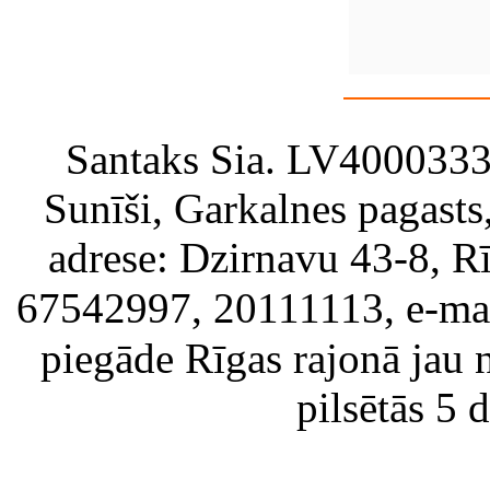
Santaks Sia. LV4000333717
Sunīši, Garkalnes pagast
adrese: Dzirnavu 43-8, Rī
67542997, 20111113, e-ma
piegāde Rīgas rajonā jau 
pilsētās 5 