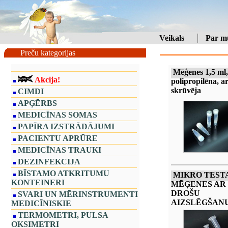
Veikals
Par m
Preču kategorijas
Mēģenes 1,5 ml,
Akcija!
polipropilēna, a
skrūvēja
CIMDI
APĢĒRBS
MEDICĪNAS SOMAS
PAPĪRA IZSTRĀDĀJUMI
PACIENTU APRŪRE
MEDICĪNAS TRAUKI
DEZINFEKCIJA
BĪSTAMO ATKRITUMU
MIKRO TEST
KONTEINERI
MĒĢENES AR
DROŠU
SVARI UN MĒRINSTRUMENTI
AIZSLĒGŠANU
MEDICĪNISKIE
TERMOMETRI, PULSA
OKSIMETRI