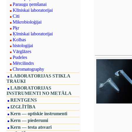
Paraugu ņemšanai
Klīniskai laboratorijai
Citi
Mikrobioloģijai
Pķr
Ķīmiskai laboratorijai
Kolbas
histologijai
Vārglāzes
Pudeles
Mērcilindrs
Chromatography
LABORATORIJAS STIKLA
TRAUKI
LABORATORIJAS
INSTRUMENTI NO METĀLA
RENTGENS
IZGLĪTĪBA
Kern — optiskie instrumenti
Kern — piederumi
Kern — testa atsvari