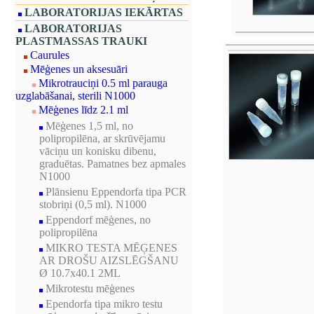
LABORATORIJAS IEKĀRTAS
LABORATORIJAS
PLASTMASSAS TRAUKI
Caurules
Mēģenes un aksesuāri
Mikrotrauciņi 0.5 ml parauga
uzglabāšanai, sterili N1000
Mēģenes līdz 2.1 ml
Mēģenes 1,5 ml, no
polipropilēna, ar skrūvējamu
vāciņu un konisku dibenu,
graduētas. Pamatnes bez apmales
N1000
Plānsienu Eppendorfa tipa PCR
stobriņi (0,5 ml). N1000
Eppendorf mēģenes, no
polipropilēna
MIKRO TESTA MĒĢENES
AR DROŠU AIZSLĒGŠANU
Ø 10.7x40.1 2ML
Mikrotestu mēģenes
Ependorfa tipa mikro testu