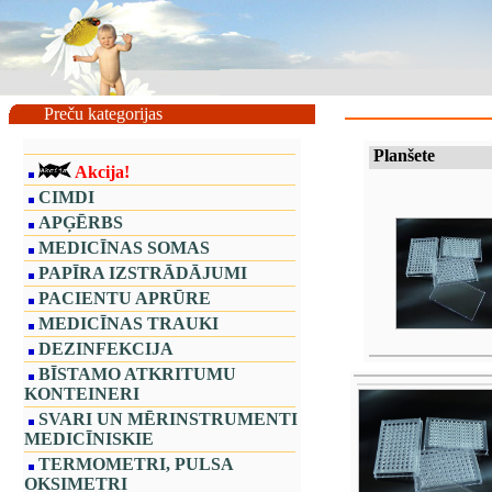
Preču kategorijas
Planšete
Akcija!
CIMDI
APĢĒRBS
MEDICĪNAS SOMAS
PAPĪRA IZSTRĀDĀJUMI
PACIENTU APRŪRE
MEDICĪNAS TRAUKI
DEZINFEKCIJA
BĪSTAMO ATKRITUMU
KONTEINERI
SVARI UN MĒRINSTRUMENTI
MEDICĪNISKIE
TERMOMETRI, PULSA
OKSIMETRI