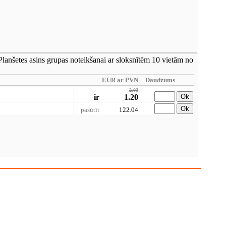
Planšetes asins grupas noteikšanai ar sloksnītēm 10 vietām no
EUR ar PVN
Daudzums
2.03
ir
1.20
Ok
Ok
pasūtīt
122.04