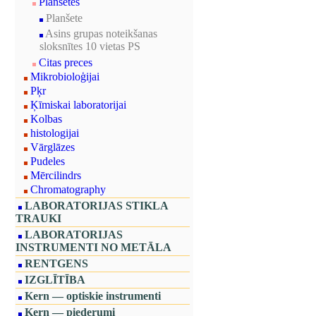
Planšetes
Planšete
Asins grupas noteikšanas
sloksnītes 10 vietas PS
Citas preces
Mikrobioloģijai
Pķr
Ķīmiskai laboratorijai
Kolbas
histologijai
Vārglāzes
Pudeles
Mērcilindrs
Chromatography
LABORATORIJAS STIKLA
TRAUKI
LABORATORIJAS
INSTRUMENTI NO METĀLA
RENTGENS
IZGLĪTĪBA
Kern — optiskie instrumenti
Kern — piederumi