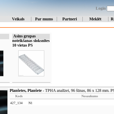
Login
Veikals
Par mums
Partneri
Meklēt
R
Asins grupas
noteikšanas sloksnītes
10 vietas PS
Planšetes, Planšete
- TPHA analīzei, 96 šūnas, 86 x 128 mm. P
Kods
Nosaukums
427_134
N1