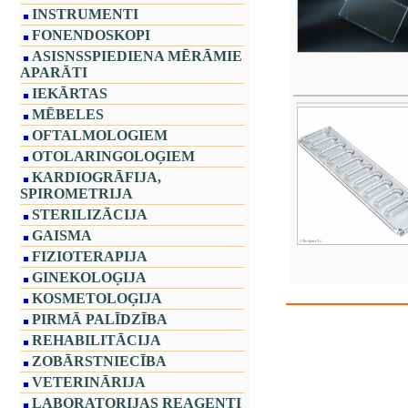
INSTRUMENTI
FONENDOSKOPI
ASISNSSPIEDIENA MĒRĀMIE
APARĀTI
IEKĀRTAS
MĒBELES
OFTALMOLOGIEM
OTOLARINGOLOĢIEM
KARDIOGRĀFIJA,
SPIROMETRIJA
STERILIZĀCIJA
GAISMA
FIZIOTERAPIJA
GINEKOLOĢIJA
KOSMETOLOĢIJA
PIRMĀ PALĪDZĪBA
REHABILITĀCIJA
ZOBĀRSTNIECĪBA
VETERINĀRIJA
LABORATORIJAS REAĢENTI