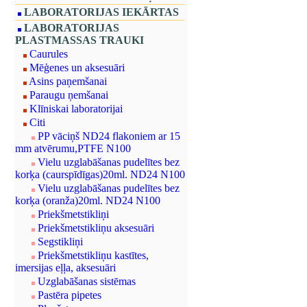
LABORATORIJAS IEKĀRTAS
LABORATORIJAS
PLASTMASSAS TRAUKI
Caurules
Mēģenes un aksesuāri
Asins paņemšanai
Paraugu ņemšanai
Klīniskai laboratorijai
Citi
PP vāciņš ND24 flakoniem ar 15
mm atvērumu,PTFE N100
Vielu uzglabāšanas pudelītes bez
korķa (caurspīdīgas)20ml. ND24 N100
Vielu uzglabāšanas pudelītes bez
korķa (oranža)20ml. ND24 N100
Priekšmetstikliņi
Priekšmetstikliņu aksesuāri
Segstikliņi
Priekšmetstikliņu kastītes,
imersijas eļļa, aksesuāri
Uzglabāšanas sistēmas
Pastēra pipetes