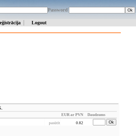
Password
Ok
eģistrācija
Logout
S.
EUR ar PVN
Daudzums
Ok
pasūtīt
0.82