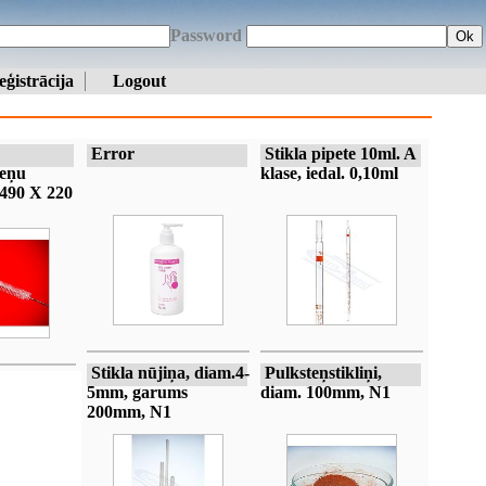
Password
Ok
eģistrācija
Logout
Error
Stikla pipete 10ml. A
eņu
klase, iedal. 0,10ml
490 X 220
Stikla nūjiņa, diam.4-
Pulksteņstikliņi,
5mm, garums
diam. 100mm, N1
200mm, N1