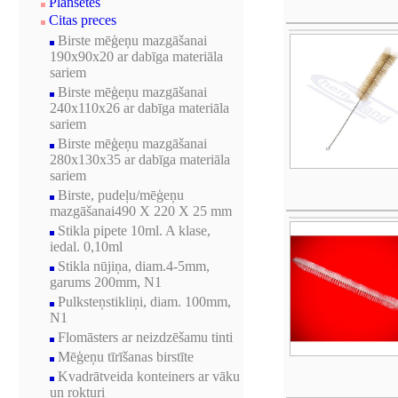
Planšetes
Citas preces
Birste mēģeņu mazgāšanai
190x90x20 ar dabīga materiāla
sariem
Birste mēģeņu mazgāšanai
240x110x26 ar dabīga materiāla
sariem
Birste mēģeņu mazgāšanai
280x130x35 ar dabīga materiāla
sariem
Birste, pudeļu/mēģeņu
mazgāšanai490 X 220 X 25 mm
Stikla pipete 10ml. A klase,
iedal. 0,10ml
Stikla nūjiņa, diam.4-5mm,
garums 200mm, N1
Pulksteņstikliņi, diam. 100mm,
N1
Flomāsters ar neizdzēšamu tinti
Mēģeņu tīrīšanas birstīte
Kvadrātveida konteiners ar vāku
un rokturi