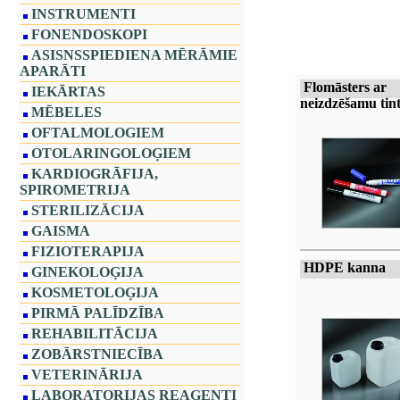
INSTRUMENTI
FONENDOSKOPI
ASISNSSPIEDIENA MĒRĀMIE
APARĀTI
Flomāsters ar
IEKĀRTAS
neizdzēšamu tint
MĒBELES
OFTALMOLOGIEM
OTOLARINGOLOĢIEM
KARDIOGRĀFIJA,
SPIROMETRIJA
STERILIZĀCIJA
GAISMA
FIZIOTERAPIJA
HDPE kanna
GINEKOLOĢIJA
KOSMETOLOĢIJA
PIRMĀ PALĪDZĪBA
REHABILITĀCIJA
ZOBĀRSTNIECĪBA
VETERINĀRIJA
LABORATORIJAS REAĢENTI