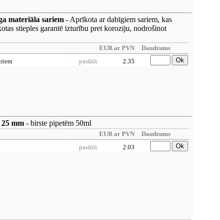
ga materiāla sariem
- Aprīkota ar dabīgiem sariem, kas
tas stieples garantē izturību pret koroziju, nodrošinot
EUR ar PVN
Daudzums
Ok
ariem
pasūtīt
2.35
X 25 mm
- birste pipetēm 50ml
EUR ar PVN
Daudzums
Ok
pasūtīt
2.03