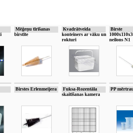
Mēģeņu tīrīšanas
Kvadrātveida
Birste
i
birstīte
konteiners ar vāku un
1000x110x
rokturi
neilons N1
Birstes Erlenmeijera
Fuksa-Rozentāla
PP mērtrau
skaitīšanas kamera