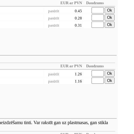
EUR ar PVN
Daudzums
Ok
pasūtīt
0.45
Ok
pasūtīt
0.28
Ok
pasūtīt
0.31
EUR ar PVN
Daudzums
Ok
pasūtīt
1.26
Ok
pasūtīt
1.16
eizdzēšamu tinti. Var rakstīt gan uz plastmasas, gan stikla