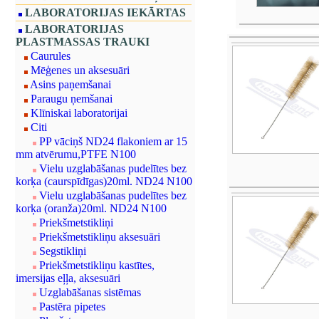
LABORATORIJAS IEKĀRTAS
LABORATORIJAS
PLASTMASSAS TRAUKI
Caurules
Mēģenes un aksesuāri
Asins paņemšanai
Paraugu ņemšanai
Klīniskai laboratorijai
Citi
PP vāciņš ND24 flakoniem ar 15
mm atvērumu,PTFE N100
Vielu uzglabāšanas pudelītes bez
korķa (caurspīdīgas)20ml. ND24 N100
Vielu uzglabāšanas pudelītes bez
korķa (oranža)20ml. ND24 N100
Priekšmetstikliņi
Priekšmetstikliņu aksesuāri
Segstikliņi
Priekšmetstikliņu kastītes,
imersijas eļļa, aksesuāri
Uzglabāšanas sistēmas
Pastēra pipetes