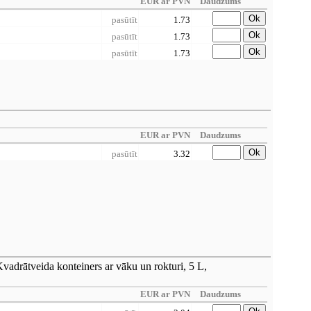
EUR ar PVN
Daudzums
Ok
pasūtīt
1.73
Ok
pasūtīt
1.73
Ok
pasūtīt
1.73
EUR ar PVN
Daudzums
Ok
pasūtīt
3.32
vadrātveida konteiners ar vāku un rokturi, 5 L,
EUR ar PVN
Daudzums