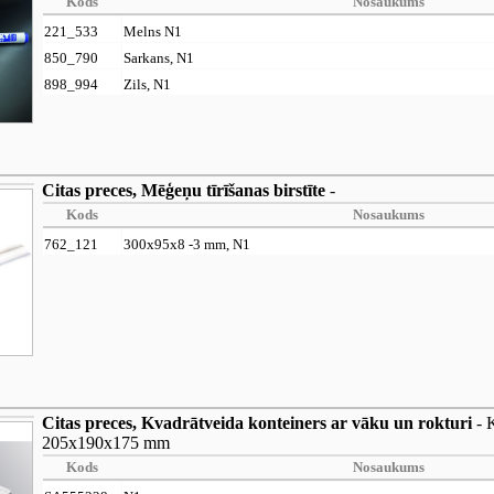
Kods
Nosaukums
221_533
Melns N1
850_790
Sarkans, N1
898_994
Zils, N1
Citas preces, Mēģeņu tīrīšanas birstīte
-
Kods
Nosaukums
762_121
300x95x8 -3 mm, N1
Citas preces, Kvadrātveida konteiners ar vāku un rokturi
- K
205x190x175 mm
Kods
Nosaukums