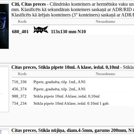
Citi, Citas preces
- Cilindrisks konteiners ar hermētisku vaku un
mm. Klasificēts kā sekundārais konteiners saskaņā ar ADR/RID 
Klasificēts kā ārējais konteiners (3° konteiners) saskaņā ar AD
Kods
Nosaukums
680_401
113x130 mm N10
Citas preces, Stikla pipete 10ml. A klase, iedal. 0,10ml
- Stikla
Kods
Nosaukums
716_336
Pipete, graduēta, tilp. 1mL, A N1
456_374
Pipete, graduēta, tilp. 2mL, A N1
988_372
Stikla pipete 10ml. A klase, iedal. 0,10ml
754_234
Stikla pipete 10ml A klase, iedal. 0.10ml 1 gab.
Citas preces, Stikla nūjiņa, diam.4-5mm, garums 200mm, N