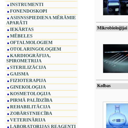
INSTRUMENTI
FONENDOSKOPI
ASISNSSPIEDIENA MĒRĀMIE
APARĀTI
Mikrobioloģijai
IEKĀRTAS
MĒBELES
OFTALMOLOGIEM
OTOLARINGOLOĢIEM
KARDIOGRĀFIJA,
SPIROMETRIJA
STERILIZĀCIJA
GAISMA
FIZIOTERAPIJA
Kolbas
GINEKOLOĢIJA
KOSMETOLOĢIJA
PIRMĀ PALĪDZĪBA
REHABILITĀCIJA
ZOBĀRSTNIECĪBA
VETERINĀRIJA
LABORATORIJAS REAĢENTI