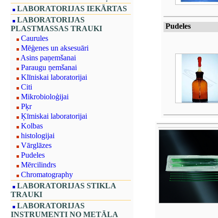
LABORATORIJAS IEKĀRTAS
LABORATORIJAS
Pudeles
PLASTMASSAS TRAUKI
Caurules
Mēģenes un aksesuāri
Asins paņemšanai
Paraugu ņemšanai
Klīniskai laboratorijai
Citi
Mikrobioloģijai
Pķr
Ķīmiskai laboratorijai
Kolbas
histologijai
Vārglāzes
Pudeles
Mērcilindrs
Chromatography
LABORATORIJAS STIKLA
TRAUKI
LABORATORIJAS
INSTRUMENTI NO METĀLA