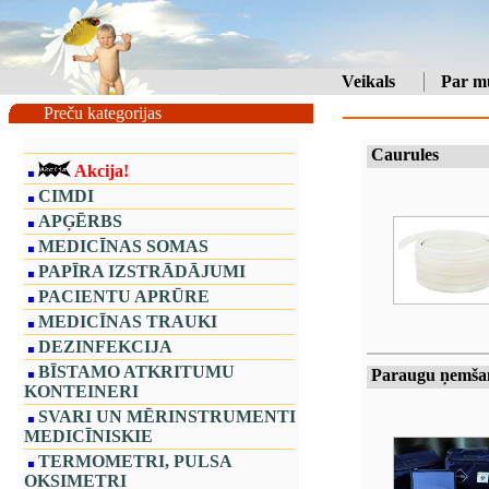
Veikals
Par m
Preču kategorijas
Caurules
Akcija!
CIMDI
APĢĒRBS
MEDICĪNAS SOMAS
PAPĪRA IZSTRĀDĀJUMI
PACIENTU APRŪRE
MEDICĪNAS TRAUKI
DEZINFEKCIJA
BĪSTAMO ATKRITUMU
Paraugu ņemša
KONTEINERI
SVARI UN MĒRINSTRUMENTI
MEDICĪNISKIE
TERMOMETRI, PULSA
OKSIMETRI