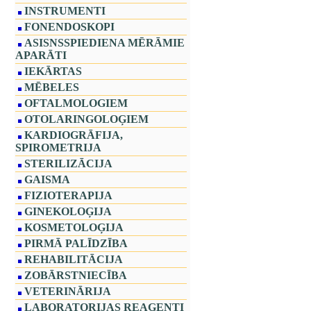
INSTRUMENTI
FONENDOSKOPI
ASISNSSPIEDIENA MĒRĀMIE
APARĀTI
IEKĀRTAS
MĒBELES
OFTALMOLOGIEM
OTOLARINGOLOĢIEM
KARDIOGRĀFIJA,
SPIROMETRIJA
STERILIZĀCIJA
GAISMA
FIZIOTERAPIJA
GINEKOLOĢIJA
KOSMETOLOĢIJA
PIRMĀ PALĪDZĪBA
REHABILITĀCIJA
ZOBĀRSTNIECĪBA
VETERINĀRIJA
LABORATORIJAS REAĢENTI