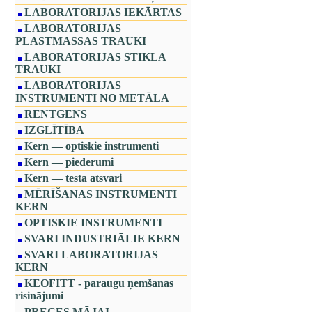
LABORATORIJAS IEKĀRTAS
LABORATORIJAS
PLASTMASSAS TRAUKI
LABORATORIJAS STIKLA
TRAUKI
LABORATORIJAS
INSTRUMENTI NO METĀLA
RENTGENS
IZGLĪTĪBA
Kern — optiskie instrumenti
Kern — piederumi
Kern — testa atsvari
MĒRĪŠANAS INSTRUMENTI
KERN
OPTISKIE INSTRUMENTI
SVARI INDUSTRIĀLIE KERN
SVARI LABORATORIJAS
KERN
KEOFITT - paraugu ņemšanas
risinājumi
PRECES MĀJAI