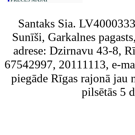
Santaks Sia. LV4000333717
Sunīši, Garkalnes pagast
adrese: Dzirnavu 43-8, Rī
67542997, 20111113, e-ma
piegāde Rīgas rajonā jau 
pilsētās 5 