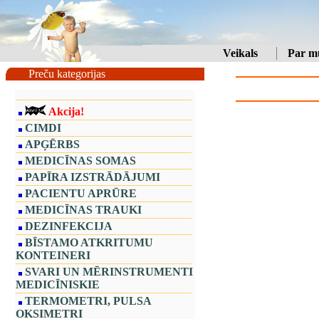
Veikals
Par m
Preču kategorijas
Akcija!
CIMDI
APĢĒRBS
MEDICĪNAS SOMAS
PAPĪRA IZSTRĀDĀJUMI
PACIENTU APRŪRE
MEDICĪNAS TRAUKI
DEZINFEKCIJA
BĪSTAMO ATKRITUMU
KONTEINERI
SVARI UN MĒRINSTRUMENTI
MEDICĪNISKIE
TERMOMETRI, PULSA
OKSIMETRI