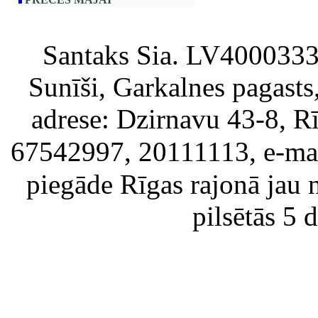
Santaks Sia. LV4000333717
Sunīši, Garkalnes pagast
adrese: Dzirnavu 43-8, Rī
67542997, 20111113, e-ma
piegāde Rīgas rajonā jau 
pilsētās 5 