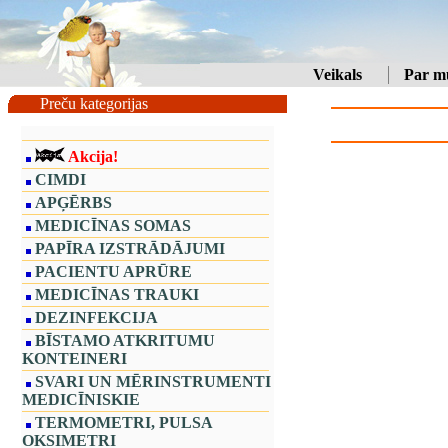
Veikals
Par m
Preču kategorijas
Akcija!
CIMDI
APĢĒRBS
MEDICĪNAS SOMAS
PAPĪRA IZSTRĀDĀJUMI
PACIENTU APRŪRE
MEDICĪNAS TRAUKI
DEZINFEKCIJA
BĪSTAMO ATKRITUMU
KONTEINERI
SVARI UN MĒRINSTRUMENTI
MEDICĪNISKIE
TERMOMETRI, PULSA
OKSIMETRI