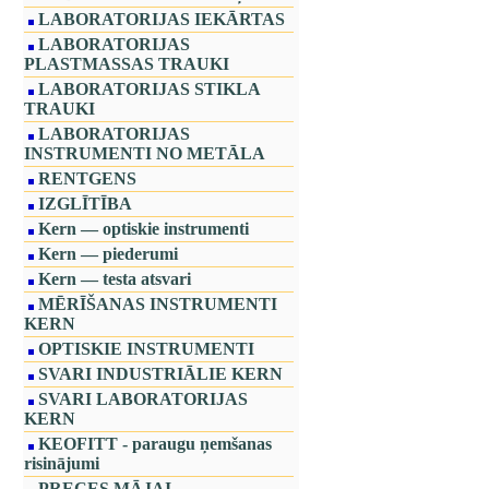
LABORATORIJAS IEKĀRTAS
LABORATORIJAS
PLASTMASSAS TRAUKI
LABORATORIJAS STIKLA
TRAUKI
LABORATORIJAS
INSTRUMENTI NO METĀLA
RENTGENS
IZGLĪTĪBA
Kern — optiskie instrumenti
Kern — piederumi
Kern — testa atsvari
MĒRĪŠANAS INSTRUMENTI
KERN
OPTISKIE INSTRUMENTI
SVARI INDUSTRIĀLIE KERN
SVARI LABORATORIJAS
KERN
KEOFITT - paraugu ņemšanas
risinājumi
PRECES MĀJAI