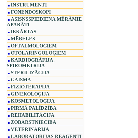
INSTRUMENTI
FONENDOSKOPI
ASISNSSPIEDIENA MĒRĀMIE
APARĀTI
IEKĀRTAS
MĒBELES
OFTALMOLOGIEM
OTOLARINGOLOĢIEM
KARDIOGRĀFIJA,
SPIROMETRIJA
STERILIZĀCIJA
GAISMA
FIZIOTERAPIJA
GINEKOLOĢIJA
KOSMETOLOĢIJA
PIRMĀ PALĪDZĪBA
REHABILITĀCIJA
ZOBĀRSTNIECĪBA
VETERINĀRIJA
LABORATORIJAS REAĢENTI