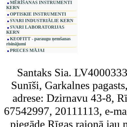
MĒRĪŠANAS INSTRUMENTI
KERN
OPTISKIE INSTRUMENTI
SVARI INDUSTRIĀLIE KERN
SVARI LABORATORIJAS
KERN
KEOFITT - paraugu ņemšanas
risinājumi
PRECES MĀJAI
Santaks Sia. LV4000333717
Sunīši, Garkalnes pagast
adrese: Dzirnavu 43-8, Rī
67542997, 20111113, e-ma
piegāde Rīgas rajonā jau 