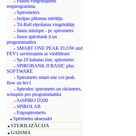
Plaušu vingrinājumu
respirogramma
Spirometers
Izelpas plūsmas mērītājs
Tri-Ball elpošanas vingrinātājs
Jauns minispir - pc spirometrs
Jauns spirobank ii un
programmatūra
SMART ONE PEAK FLOW and
FEV1 savienojams ar viedtālruni
Sp-10 kabatas izm. spirometrs
SPIROBANK II BASIC plus
SOFTWARE
Spirometrs smart one oxi peak
flow un fev1
Spirodoc spirometrs un oksimetrs,
winspiro pro programmatūra
AsSPIRO D200
SPIROLAB
Ergospirometrs
Spirimetru aksesuāri
STERILIZĀCIJA
GAISMA