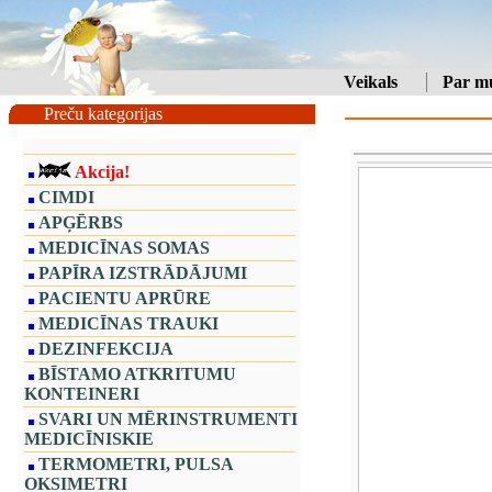
Veikals
Par m
Preču kategorijas
Akcija!
CIMDI
APĢĒRBS
MEDICĪNAS SOMAS
PAPĪRA IZSTRĀDĀJUMI
PACIENTU APRŪRE
MEDICĪNAS TRAUKI
DEZINFEKCIJA
BĪSTAMO ATKRITUMU
KONTEINERI
SVARI UN MĒRINSTRUMENTI
MEDICĪNISKIE
TERMOMETRI, PULSA
OKSIMETRI