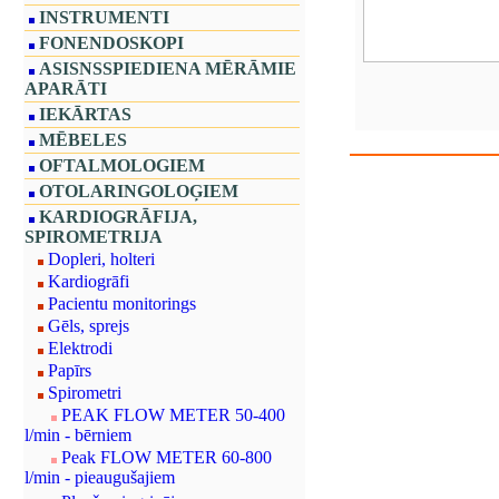
INSTRUMENTI
FONENDOSKOPI
ASISNSSPIEDIENA MĒRĀMIE
APARĀTI
IEKĀRTAS
MĒBELES
OFTALMOLOGIEM
OTOLARINGOLOĢIEM
KARDIOGRĀFIJA,
SPIROMETRIJA
Dopleri, holteri
Kardiogrāfi
Pacientu monitorings
Gēls, sprejs
Elektrodi
Papīrs
Spirometri
PEAK FLOW METER 50-400
l/min - bērniem
Peak FLOW METER 60-800
l/min - pieaugušajiem