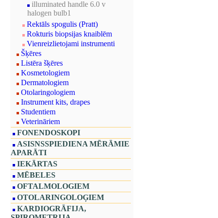
illuminated handle 6.0 v
halogen bulb1
Rektāls spogulis (Pratt)
Rokturis biopsijas knaiblēm
Vienreizlietojami instrumenti
Šķēres
Listēra šķēres
Kosmetologiem
Dermatologiem
Otolaringologiem
Instrument kits, drapes
Studentiem
Veterināriem
FONENDOSKOPI
ASISNSSPIEDIENA MĒRĀMIE
APARĀTI
IEKĀRTAS
MĒBELES
OFTALMOLOGIEM
OTOLARINGOLOĢIEM
KARDIOGRĀFIJA,
SPIROMETRIJA