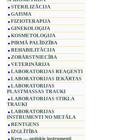
STERILIZĀCIJA
GAISMA
FIZIOTERAPIJA
GINEKOLOĢIJA
KOSMETOLOĢIJA
PIRMĀ PALĪDZĪBA
REHABILITĀCIJA
ZOBĀRSTNIECĪBA
VETERINĀRIJA
LABORATORIJAS REAĢENTI
LABORATORIJAS IEKĀRTAS
LABORATORIJAS
PLASTMASSAS TRAUKI
LABORATORIJAS STIKLA
TRAUKI
LABORATORIJAS
INSTRUMENTI NO METĀLA
RENTGENS
IZGLĪTĪBA
Kern — optiskie instrumenti