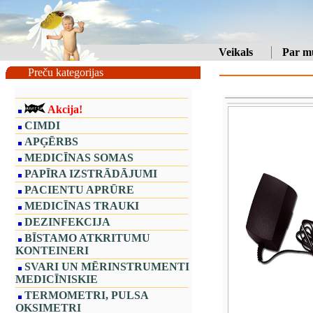
Veikals
Par m
Preču kategorijas
Akcija!
CIMDI
APĢĒRBS
MEDICĪNAS SOMAS
PAPĪRA IZSTRĀDĀJUMI
PACIENTU APRŪRE
MEDICĪNAS TRAUKI
DEZINFEKCIJA
BĪSTAMO ATKRITUMU
KONTEINERI
SVARI UN MĒRINSTRUMENTI
MEDICĪNISKIE
TERMOMETRI, PULSA
OKSIMETRI