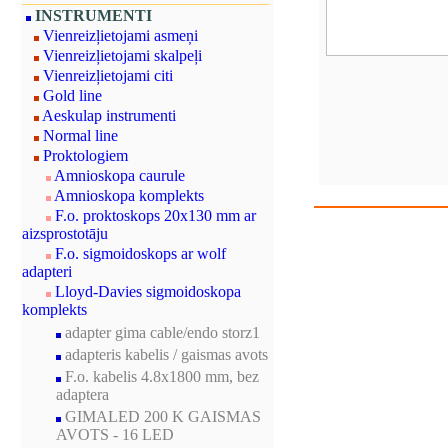
INSTRUMENTI
Vienreizļietojami asmeņi
Vienreizļietojami skalpeļi
Vienreizļietojami citi
Gold line
Aeskulap instrumenti
Normal line
Proktologiem
Amnioskopa caurule
Amnioskopa komplekts
F.o. proktoskops 20x130 mm ar
aizsprostotāju
F.o. sigmoidoskops ar wolf
adapteri
Lloyd-Davies sigmoidoskopa
komplekts
adapter gima cable/endo storz1
adapteris kabelis / gaismas avots
F.o. kabelis 4.8x1800 mm, bez
adaptera
GIMALED 200 K GAISMAS
AVOTS - 16 LED