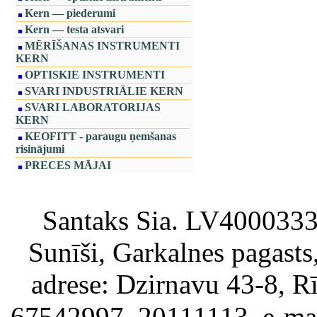
Kern — piederumi
Kern — testa atsvari
MĒRĪŠANAS INSTRUMENTI
KERN
OPTISKIE INSTRUMENTI
SVARI INDUSTRIĀLIE KERN
SVARI LABORATORIJAS
KERN
KEOFITT - paraugu ņemšanas
risinājumi
PRECES MĀJAI
Santaks Sia. LV4000333717
Sunīši, Garkalnes pagast
adrese: Dzirnavu 43-8, Rī
67542997, 20111113, e-ma