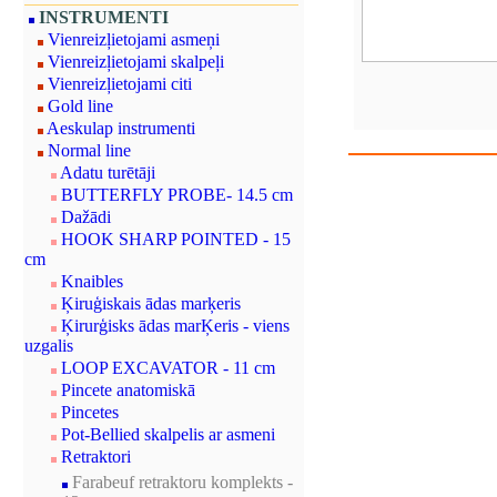
INSTRUMENTI
Vienreizļietojami asmeņi
Vienreizļietojami skalpeļi
Vienreizļietojami citi
Gold line
Aeskulap instrumenti
Normal line
Adatu turētāji
BUTTERFLY PROBE- 14.5 cm
Dažādi
HOOK SHARP POINTED - 15
cm
Knaibles
Ķiruģiskais ādas marķeris
Ķirurģisks ādas marĶeris - viens
uzgalis
LOOP EXCAVATOR - 11 cm
Pincete anatomiskā
Pincetes
Pot-Bellied skalpelis ar asmeni
Retraktori
Farabeuf retraktoru komplekts -