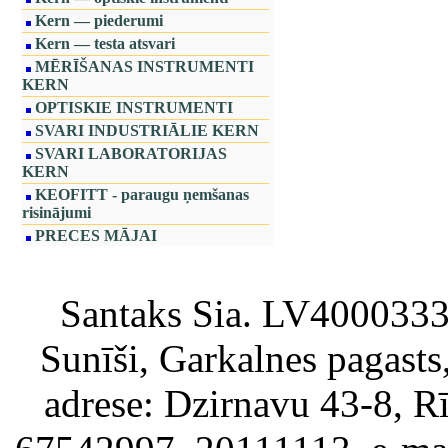
Kern — piederumi
Kern — testa atsvari
MĒRĪŠANAS INSTRUMENTI
KERN
OPTISKIE INSTRUMENTI
SVARI INDUSTRIĀLIE KERN
SVARI LABORATORIJAS
KERN
KEOFITT - paraugu ņemšanas
risinājumi
PRECES MĀJAI
Santaks Sia. LV4000333717
Sunīši, Garkalnes pagast
adrese: Dzirnavu 43-8, Rī