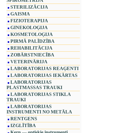
SPIROMETRIJA
STERILIZĀCIJA
GAISMA
FIZIOTERAPIJA
GINEKOLOĢIJA
KOSMETOLOĢIJA
PIRMĀ PALĪDZĪBA
REHABILITĀCIJA
ZOBĀRSTNIECĪBA
VETERINĀRIJA
LABORATORIJAS REAĢENTI
LABORATORIJAS IEKĀRTAS
LABORATORIJAS
PLASTMASSAS TRAUKI
LABORATORIJAS STIKLA
TRAUKI
LABORATORIJAS
INSTRUMENTI NO METĀLA
RENTGENS
IZGLĪTĪBA
Kern — optiskie instrumenti