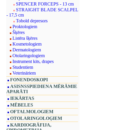
SPENCER FORCEPS - 13 cm
STRAIGHT BLADE SCALPEL
- 17,5 cm
Tobold depresors
Proktologiem
Šķēres
Listēra šķēres
Kosmetologiem
Dermatologiem
Otolaringologiem
Instrument kits, drapes
Studentiem
Veterināriem
FONENDOSKOPI
ASISNSSPIEDIENA MĒRĀMIE
APARĀTI
IEKĀRTAS
MĒBELES
OFTALMOLOGIEM
OTOLARINGOLOĢIEM
KARDIOGRĀFIJA,