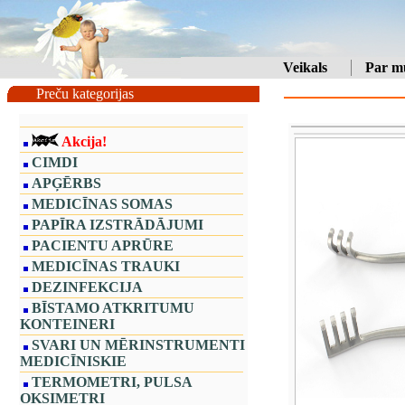
Veikals
Par m
Preču kategorijas
Akcija!
CIMDI
APĢĒRBS
MEDICĪNAS SOMAS
PAPĪRA IZSTRĀDĀJUMI
PACIENTU APRŪRE
MEDICĪNAS TRAUKI
DEZINFEKCIJA
BĪSTAMO ATKRITUMU
KONTEINERI
SVARI UN MĒRINSTRUMENTI
MEDICĪNISKIE
TERMOMETRI, PULSA
OKSIMETRI