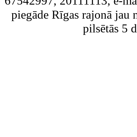
67542997, 20111113, e-ma
piegāde Rīgas rajonā jau 
pilsētās 5 