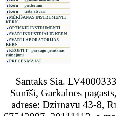
Kern — piederumi
Kern — testa atsvari
MĒRĪŠANAS INSTRUMENTI
KERN
OPTISKIE INSTRUMENTI
SVARI INDUSTRIĀLIE KERN
SVARI LABORATORIJAS
KERN
KEOFITT - paraugu ņemšanas
risinājumi
PRECES MĀJAI
Santaks Sia. LV4000333717
Sunīši, Garkalnes pagast
adrese: Dzirnavu 43-8, Rī