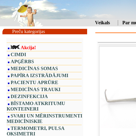
Veikals
Par m
Preču kategorijas
Akcija!
CIMDI
APĢĒRBS
MEDICĪNAS SOMAS
PAPĪRA IZSTRĀDĀJUMI
PACIENTU APRŪRE
MEDICĪNAS TRAUKI
DEZINFEKCIJA
BĪSTAMO ATKRITUMU
KONTEINERI
SVARI UN MĒRINSTRUMENTI
MEDICĪNISKIE
TERMOMETRI, PULSA
OKSIMETRI