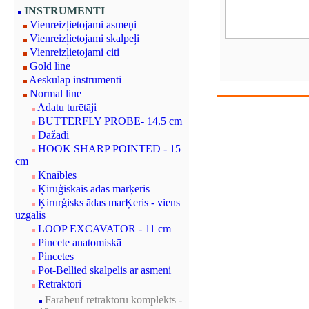
INSTRUMENTI
Vienreizļietojami asmeņi
Vienreizļietojami skalpeļi
Vienreizļietojami citi
Gold line
Aeskulap instrumenti
Normal line
Adatu turētāji
BUTTERFLY PROBE- 14.5 cm
Dažādi
HOOK SHARP POINTED - 15
cm
Knaibles
Ķiruģiskais ādas marķeris
Ķirurģisks ādas marĶeris - viens
uzgalis
LOOP EXCAVATOR - 11 cm
Pincete anatomiskā
Pincetes
Pot-Bellied skalpelis ar asmeni
Retraktori
Farabeuf retraktoru komplekts -