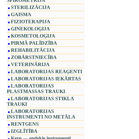
SPIROMETRIJA
STERILIZĀCIJA
GAISMA
FIZIOTERAPIJA
GINEKOLOĢIJA
KOSMETOLOĢIJA
PIRMĀ PALĪDZĪBA
REHABILITĀCIJA
ZOBĀRSTNIECĪBA
VETERINĀRIJA
LABORATORIJAS REAĢENTI
LABORATORIJAS IEKĀRTAS
LABORATORIJAS
PLASTMASSAS TRAUKI
LABORATORIJAS STIKLA
TRAUKI
LABORATORIJAS
INSTRUMENTI NO METĀLA
RENTGENS
IZGLĪTĪBA
Kern — optiskie instrumenti