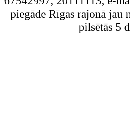
67542997, 20111113, e-ma
piegāde Rīgas rajonā jau 
pilsētās 5 