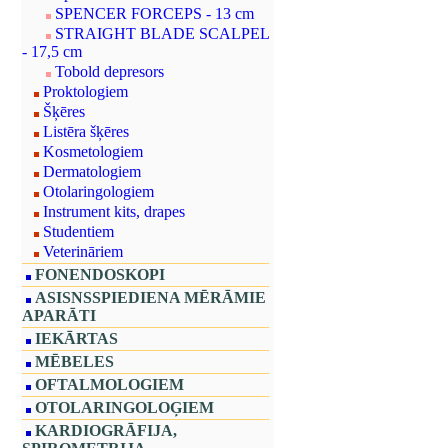
SPENCER FORCEPS - 13 cm
STRAIGHT BLADE SCALPEL
- 17,5 cm
Tobold depresors
Proktologiem
Šķēres
Listēra šķēres
Kosmetologiem
Dermatologiem
Otolaringologiem
Instrument kits, drapes
Studentiem
Veterināriem
FONENDOSKOPI
ASISNSSPIEDIENA MĒRĀMIE
APARĀTI
IEKĀRTAS
MĒBELES
OFTALMOLOGIEM
OTOLARINGOLOĢIEM
KARDIOGRĀFIJA,