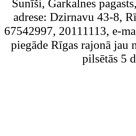
Sunīši, Garkalnes pagast
adrese: Dzirnavu 43-8, Rī
67542997, 20111113, e-ma
piegāde Rīgas rajonā jau 
pilsētās 5 