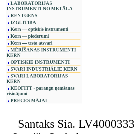
LABORATORIJAS
INSTRUMENTI NO METĀLA
RENTGENS
IZGLĪTĪBA
Kern — optiskie instrumenti
Kern — piederumi
Kern — testa atsvari
MĒRĪŠANAS INSTRUMENTI
KERN
OPTISKIE INSTRUMENTI
SVARI INDUSTRIĀLIE KERN
SVARI LABORATORIJAS
KERN
KEOFITT - paraugu ņemšanas
risinājumi
PRECES MĀJAI
Santaks Sia. LV4000333717