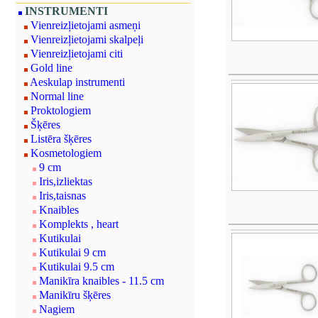
INSTRUMENTI
Vienreizļietojami asmeņi
Vienreizļietojami skalpeļi
Vienreizļietojami citi
Gold line
Aeskulap instrumenti
Normal line
Proktologiem
Šķēres
Listēra šķēres
Kosmetologiem
9 cm
Iris,izliektas
Iris,taisnas
Knaibles
Komplekts , heart
Kutikulai
Kutikulai 9 cm
Kutikulai 9.5 cm
Manikīra knaibles - 11.5 cm
Manikīru šķēres
Nagiem