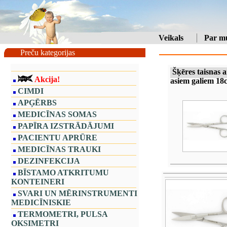
Veikals
Par m
Preču kategorijas
Šķēres taisnas a
Akcija!
asiem galiem 18
CIMDI
APĢĒRBS
MEDICĪNAS SOMAS
PAPĪRA IZSTRĀDĀJUMI
PACIENTU APRŪRE
MEDICĪNAS TRAUKI
DEZINFEKCIJA
BĪSTAMO ATKRITUMU
KONTEINERI
SVARI UN MĒRINSTRUMENTI
MEDICĪNISKIE
TERMOMETRI, PULSA
OKSIMETRI