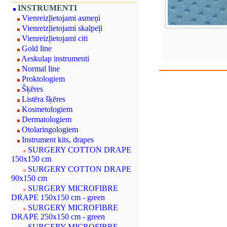
INSTRUMENTI
Vienreizļietojami asmeņi
Vienreizļietojami skalpeļi
Vienreizļietojami citi
Gold line
Aeskulap instrumenti
Normal line
Proktologiem
Šķēres
Listēra šķēres
Kosmetologiem
Dermatologiem
Otolaringologiem
Instrument kits, drapes
SURGERY COTTON DRAPE
150x150 cm
SURGERY COTTON DRAPE
90x150 cm
SURGERY MICROFIBRE
DRAPE 150x150 cm - green
SURGERY MICROFIBRE
DRAPE 250x150 cm - green
SURGERY MICROFIBRE