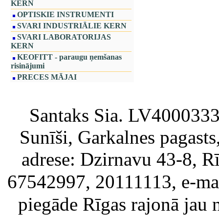
KERN
OPTISKIE INSTRUMENTI
SVARI INDUSTRIĀLIE KERN
SVARI LABORATORIJAS
KERN
KEOFITT - paraugu ņemšanas
risinājumi
PRECES MĀJAI
Santaks Sia. LV4000333717
Sunīši, Garkalnes pagast
adrese: Dzirnavu 43-8, Rī
67542997, 20111113, e-ma
piegāde Rīgas rajonā jau 