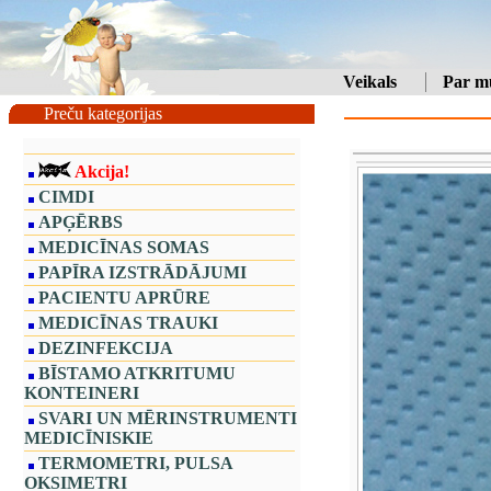
Veikals
Par m
Preču kategorijas
Akcija!
CIMDI
APĢĒRBS
MEDICĪNAS SOMAS
PAPĪRA IZSTRĀDĀJUMI
PACIENTU APRŪRE
MEDICĪNAS TRAUKI
DEZINFEKCIJA
BĪSTAMO ATKRITUMU
KONTEINERI
SVARI UN MĒRINSTRUMENTI
MEDICĪNISKIE
TERMOMETRI, PULSA
OKSIMETRI