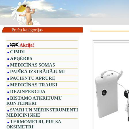
Preču kategorijas
Akcija!
CIMDI
APĢĒRBS
MEDICĪNAS SOMAS
PAPĪRA IZSTRĀDĀJUMI
PACIENTU APRŪRE
MEDICĪNAS TRAUKI
DEZINFEKCIJA
BĪSTAMO ATKRITUMU
KONTEINERI
SVARI UN MĒRINSTRUMENTI
MEDICĪNISKIE
TERMOMETRI, PULSA
OKSIMETRI