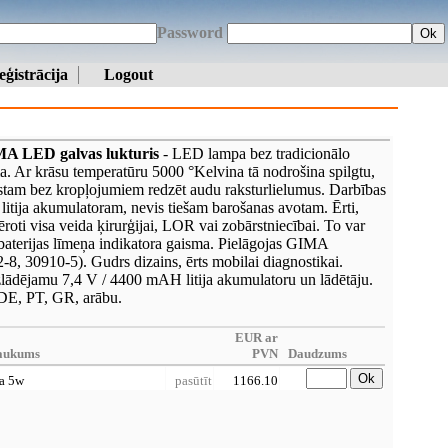
Password
Ok
eģistrācija
Logout
MA LED galvas lukturis
- LED lampa bez tradicionālo
a. Ar krāsu temperatūru 5000 °Kelvina tā nodrošina spilgtu,
rstam bez kropļojumiem redzēt audu raksturlielumus. Darbības
 litija akumulatoram, nevis tiešam barošanas avotam. Ērti,
mēroti visa veida ķirurģijai, LOR vai zobārstniecībai. To var
 baterijas līmeņa indikatora gaisma. Pielāgojas GIMA
8, 30910-5). Gudrs dizains, ērts mobilai diagnostikai.
zlādējamu 7,4 V / 4400 mAH litija akumulatoru un lādētāju.
DE, PT, GR, arābu.
EUR ar
aukums
PVN
Daudzums
Ok
a 5w
pasūtīt
1166.10