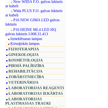
New WIDA F.O. galvas lukturis
ar kabeli
Wida PLUS F.O. galvas lukturis
ar kabeli
P16 NEW GIMA LED galvas
lukturis
P16 HEINE ML4 LED HQ
galvas lukturis J.008.31.413
Izmeklēsanas lampas
Ķirurģiskās lampas
FIZIOTERAPIJA
GINEKOLOĢIJA
KOSMETOLOĢIJA
PIRMĀ PALĪDZĪBA
REHABILITĀCIJA
ZOBĀRSTNIECĪBA
VETERINĀRIJA
LABORATORIJAS REAĢENTI
LABORATORIJAS IEKĀRTAS
LABORATORIJAS
PLASTMASSAS TRAUKI