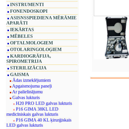
INSTRUMENTI
FONENDOSKOPI
ASISNSSPIEDIENA MĒRĀMIE
APARĀTI
IEKĀRTAS
MĒBELES
OFTALMOLOGIEM
OTOLARINGOLOĢIEM
KARDIOGRĀFIJA,
SPIROMETRIJA
STERILIZĀCIJA
GAISMA
Ādas izmeklējumiem
Apgaismojuma paneļi
Ar palielinājumu
Galvas lukturis
H20 PRO LED galvas lukturis
P16 GIMA 38KL LED
medicīniskais galvas lukturis
P16 GIMA 40 KL ķirurģiskais
LED galvas lukturis