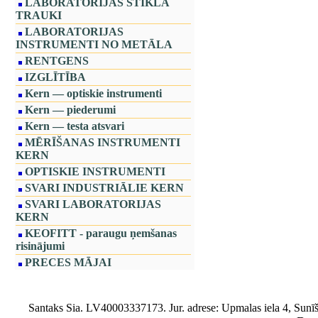
LABORATORIJAS STIKLA
TRAUKI
LABORATORIJAS
INSTRUMENTI NO METĀLA
RENTGENS
IZGLĪTĪBA
Kern — optiskie instrumenti
Kern — piederumi
Kern — testa atsvari
MĒRĪŠANAS INSTRUMENTI
KERN
OPTISKIE INSTRUMENTI
SVARI INDUSTRIĀLIE KERN
SVARI LABORATORIJAS
KERN
KEOFITT - paraugu ņemšanas
risinājumi
PRECES MĀJAI
Santaks Sia. LV40003337173. Jur. adrese: Upmalas iela 4, Sunīši,