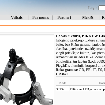
Login
Veikals
Par mums
Partneri
Meklēt
R
Galvas lukturis, P16 NEW GI
halogēno priekšējo lukturu siltum
baltu, bez ēnām gaismu, ļaujot ā
elastība, pateicoties uzlādējamam
viegli priekšējie lukturi, kas pie
izmantot arī uzlādes laikā. Zema
binokulārajām lupām (kodi 30892-
Piegādāts alumīnija korpusā ar u
Rokasgrāmata: GB, FR, IT, ES, 
Class=I
Kods
Nos
30939
P16 Gima LED galvas lamp