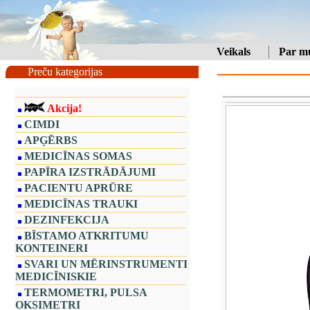
Veikals
Par m
Preču kategorijas
Akcija!
CIMDI
APĢĒRBS
MEDICĪNAS SOMAS
PAPĪRA IZSTRĀDĀJUMI
PACIENTU APRŪRE
MEDICĪNAS TRAUKI
DEZINFEKCIJA
BĪSTAMO ATKRITUMU
KONTEINERI
SVARI UN MĒRINSTRUMENTI
MEDICĪNISKIE
TERMOMETRI, PULSA
OKSIMETRI