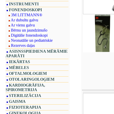
INSTRUMENTI
FONENDOSKOPI
3M LITTMANN®
Ar dubultu galvu
Ar vienu galvu
Bērnu un jaundzimušo
Digitālie fonendoskopi
Neonatālie un pediatriskie
Rezerves daļas
ASISNSSPIEDIENA MĒRĀMIE
APARĀTI
IEKĀRTAS
MĒBELES
OFTALMOLOGIEM
OTOLARINGOLOĢIEM
KARDIOGRĀFIJA,
SPIROMETRIJA
STERILIZĀCIJA
GAISMA
FIZIOTERAPIJA
GINEKOLOĢIJA