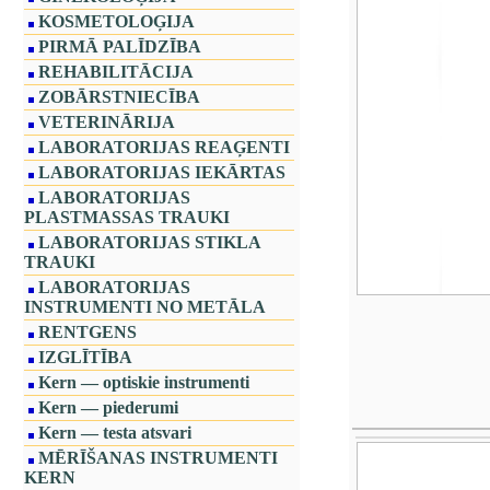
KOSMETOLOĢIJA
PIRMĀ PALĪDZĪBA
REHABILITĀCIJA
ZOBĀRSTNIECĪBA
VETERINĀRIJA
LABORATORIJAS REAĢENTI
LABORATORIJAS IEKĀRTAS
LABORATORIJAS
PLASTMASSAS TRAUKI
LABORATORIJAS STIKLA
TRAUKI
LABORATORIJAS
INSTRUMENTI NO METĀLA
RENTGENS
IZGLĪTĪBA
Kern — optiskie instrumenti
Kern — piederumi
Kern — testa atsvari
MĒRĪŠANAS INSTRUMENTI
KERN