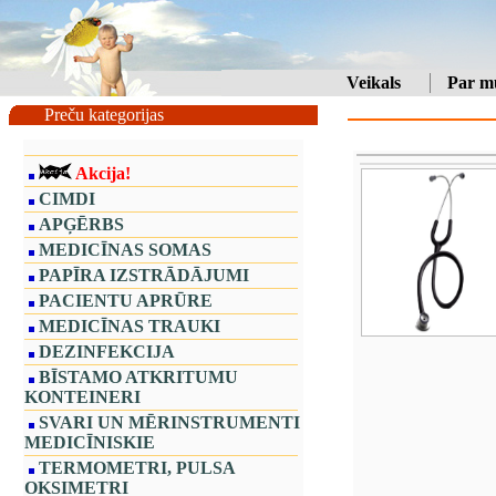
Veikals
Par m
Preču kategorijas
Akcija!
CIMDI
APĢĒRBS
MEDICĪNAS SOMAS
PAPĪRA IZSTRĀDĀJUMI
PACIENTU APRŪRE
MEDICĪNAS TRAUKI
DEZINFEKCIJA
BĪSTAMO ATKRITUMU
KONTEINERI
SVARI UN MĒRINSTRUMENTI
MEDICĪNISKIE
TERMOMETRI, PULSA
OKSIMETRI