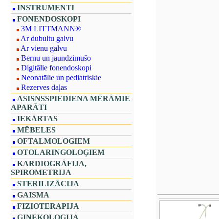
INSTRUMENTI
FONENDOSKOPI
3M LITTMANN®
Ar dubultu galvu
Ar vienu galvu
Bērnu un jaundzimušo
Digitālie fonendoskopi
Neonatālie un pediatriskie
Rezerves daļas
ASISNSSPIEDIENA MĒRĀMIE
APARĀTI
IEKĀRTAS
MĒBELES
OFTALMOLOGIEM
OTOLARINGOLOĢIEM
KARDIOGRĀFIJA,
SPIROMETRIJA
STERILIZĀCIJA
GAISMA
FIZIOTERAPIJA
GINEKOLOĢIJA