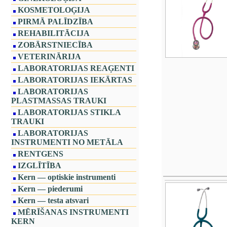
KOSMETOLOĢIJA
PIRMĀ PALĪDZĪBA
REHABILITĀCIJA
ZOBĀRSTNIECĪBA
VETERINĀRIJA
LABORATORIJAS REAĢENTI
LABORATORIJAS IEKĀRTAS
LABORATORIJAS
PLASTMASSAS TRAUKI
LABORATORIJAS STIKLA
TRAUKI
LABORATORIJAS
INSTRUMENTI NO METĀLA
RENTGENS
IZGLĪTĪBA
Kern — optiskie instrumenti
Kern — piederumi
Kern — testa atsvari
MĒRĪŠANAS INSTRUMENTI
KERN