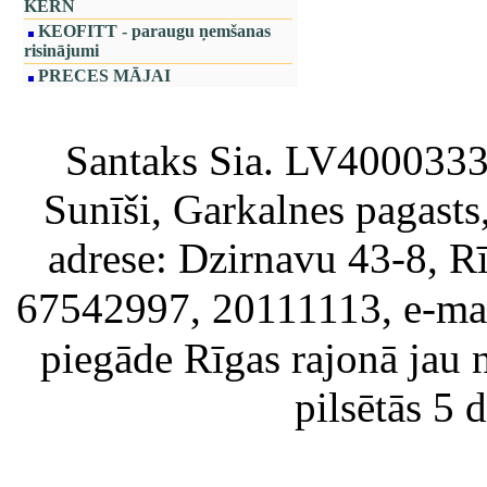
KERN
KEOFITT - paraugu ņemšanas
risinājumi
PRECES MĀJAI
Santaks Sia. LV4000333717
Sunīši, Garkalnes pagast
adrese: Dzirnavu 43-8, Rī
67542997, 20111113, e-ma
piegāde Rīgas rajonā jau 
pilsētās 5 