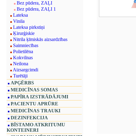
Bez pūdera, ZAĻI
Bez pūdera, ZAĻI 1
Lateksa
Vinila
Lateksa pirkstiņi
Ķirurģiskie
Nitrila ķīmiskās aizsardzības
Saimniecības
Polietilēna
Kokvilnas
Neilona
Aizsargcimdi
Turētāji
APĢĒRBS
MEDICĪNAS SOMAS
PAPĪRA IZSTRĀDĀJUMI
PACIENTU APRŪRE
MEDICĪNAS TRAUKI
DEZINFEKCIJA
BĪSTAMO ATKRITUMU
KONTEINERI