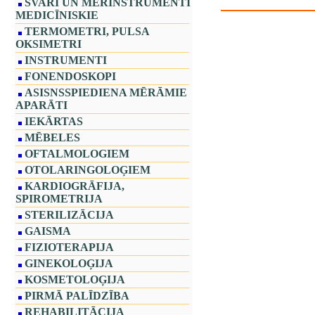
SVARI UN MĒRINSTRUMENTI
MEDICĪNISKIE
TERMOMETRI, PULSA
OKSIMETRI
INSTRUMENTI
FONENDOSKOPI
ASISNSSPIEDIENA MĒRĀMIE
APARĀTI
IEKĀRTAS
MĒBELES
OFTALMOLOGIEM
OTOLARINGOLOĢIEM
KARDIOGRĀFIJA,
SPIROMETRIJA
STERILIZĀCIJA
GAISMA
FIZIOTERAPIJA
GINEKOLOĢIJA
KOSMETOLOĢIJA
PIRMĀ PALĪDZĪBA
REHABILITĀCIJA